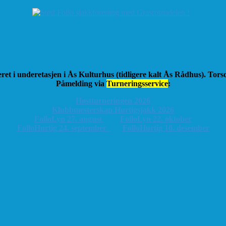
ret i underetasjen i Ås Kulturhus (tidligere kalt Ås Rådhus). Tor
Påmelding via
Turneringsservice
:
Høstturneringen 2026
K
lubbmesterskap Hurtigsjakk 2026
FolloLyn 27. august
FolloLyn 22. oktober
FolloHurtig 24. september
FolloHurtig 10. desember