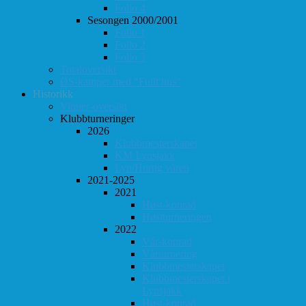
Follo 4
Sesongen 2000/2001
Follo 1
Follo 2
Follo 3
Totaloversikt
ØS-kamper med "Fullt hus"
Historikk
Vinner-oversikt
Klubbturneringer
2026
Klubbmesterskapet
KM Lynsjakk
Lyn/Hurtig våren
2021-2025
2021
Høst-konrad
Høstturneringen
2022
Vår-konrad
Vårturnering
Klubbmesterskapet
Klubbmesterskapet i
Lynsjakk
Høst-konrad