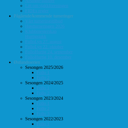
Årsmøte-papirer
Litt om sjakkforeningen
FIDEs regler
Pågående/kommende turneringer
Vårt turneringstilbud
Høstturneringen 2026
Klubbmesterskap
Hurtigsjakk
FolloLyn 27. august
FolloLyn 22. oktober
FolloHurtig 24. september
FolloHurtig 10. desember
Østlandsserien
Sesongen 2025/2026
Follo 1
Follo 2
Sesongen 2024/2025
Follo 1
Follo 2
Sesongen 2023/2024
Follo 1
Follo 2
Follo 3
Sesongen 2022/2023
Follo 1