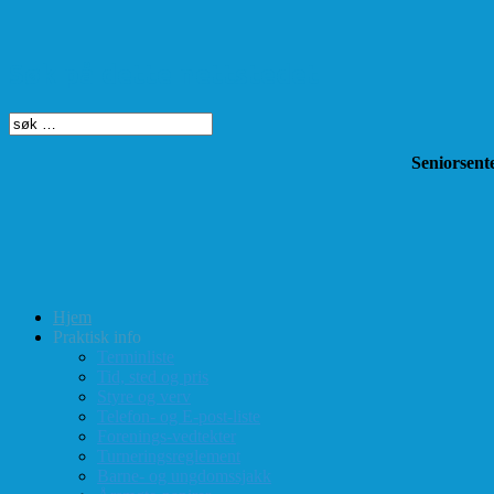
Søk på dette nettstedet
Seniorsente
Hjem
Praktisk info
Terminliste
Tid, sted og pris
Styre og verv
Telefon- og E-post-liste
Forenings-vedtekter
Turneringsreglement
Barne- og ungdomssjakk