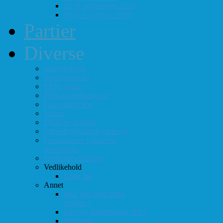
#3 (8. september 2018)
#4 (13. oktober 2018)
Partier
Diverse
Støtteordning
Sjakkrating.no
FIDE-rating
Follo-kombinasjoner
Grasrotandelen
Linker
DVD-er til utlån
Virtuell sjakklubb (lichess)
Førsteplasser i eksterne
turneringer
Hedersbevisninger
Vedlikehold
Logg inn
Annet
Ikke helt som andre
muséer...
Intervju klubbmester 2013
Skjemaer