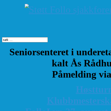
Søk på dette nettste
Seniorsenteret i underet
kalt Ås Rådhu
Påmelding vi
Høsttur
K
lubbmestersk