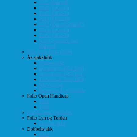
2011 (Eidsvoll)
2012 (Eidsvoll)
2013 (Eidsvoll)
2014 (Eidsvoll)
2014 (Rokaden/NSSF)
2015 (Eidsvoll)
2016 (Eidsvoll)
Kamp-statistikk mot
Eidsvoll
NM-finale for lag 1998
Ås sjakklubb
Totaloversikt
Turneringer 1981-1986
Turneringer 1987-1991
Turneringer 1992-1996
Klubbaviser
Partier fra Ås sjakklubb
Follo Open Handicap
2001
1999
Klubbavisen Sjakkalen
Follo Lyn og Torden
Februar 2013
Dobbeltsjakk
2014