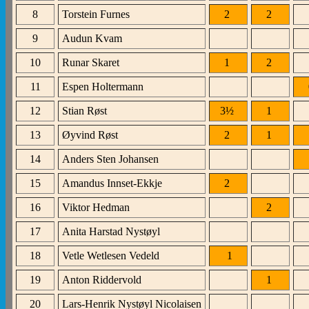
8
Torstein Furnes
2
2
9
Audun Kvam
10
Runar Skaret
1
2
11
Espen Holtermann
12
Stian Røst
3
½
1
13
Øyvind Røst
2
1
14
Anders Sten Johansen
15
Amandus Innset-Ekkje
2
16
Viktor Hedman
2
17
Anita Harstad Nystøyl
18
Vetle Wetlesen Vedeld
1
19
Anton Riddervold
1
20
Lars-Henrik Nystøyl Nicolaisen