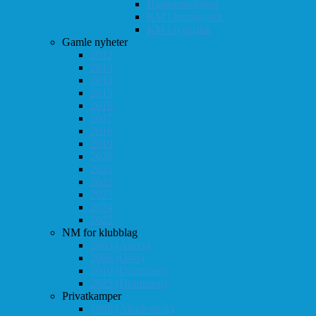
Høstturneringen
KM i hurtigsjakk
KM i lynsjakk
Gamle nyheter
2012
2013
2014
2015
2016
2017
2018
2019
2020
2021
2022
2023
2024
2025
NM for klubblag
2003 (Asker)
2008 (Oslo)
2010 (Drammen)
2025 (Drammen)
Privatkamper
1998 (Akademisk)