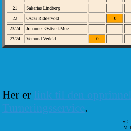
21
Sakarias Lindberg
22
Oscar Riddervold
0
23/24
Johannes Østtveit-Moe
23/24
Vemund Vedeld
0
Her er
link til den opprinne
Turneringsservice
.
«
<
M