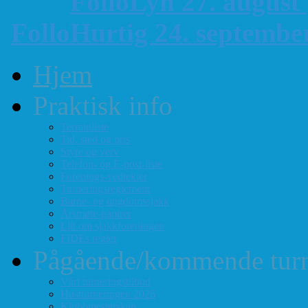
FolloLyn 27. august
FolloHurtig 24. septemb
Hjem
Praktisk info
Terminliste
Tid, sted og pris
Styre og verv
Telefon- og E-post-liste
Forenings-vedtekter
Turneringsreglement
Barne- og ungdomssjakk
Årsmøte-papirer
Litt om sjakkforeningen
FIDEs regler
Pågående/kommende turn
Vårt turneringstilbud
Høstturneringen 2026
Klubbmesterskap