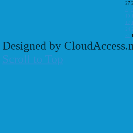
27
3
10
17
24
31
Designed by CloudAccess.n
Scroll to Top