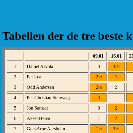
Tabellen der de tre beste k
09.01
16.01
2
1
Daniel Arvola
3
3½
2
Per Lea
2
½
3
3
Odd Andersen
2
½
2
4
Per-Christian Stenvaag
3
5
Jon Samset
0
2
6
Aksel Heien
1
2
7
Geir-Arne Aarsheim
1
½
3
½