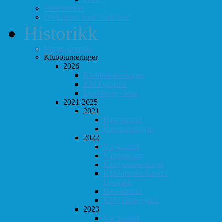
Totaloversikt
ØS-kamper med "Fullt hus"
Historikk
Vinner-oversikt
Klubbturneringer
2026
Klubbmesterskapet
KM Lynsjakk
Lyn/Hurtig våren
2021-2025
2021
Høst-konrad
Høstturneringen
2022
Vår-konrad
Vårturnering
Klubbmesterskapet
Klubbmesterskapet i
Lynsjakk
Høst-konrad
KM i Hurtigsjakk
2023
Vår-konrad