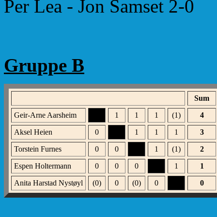
Per Lea - Jon Samset 2-0
Gruppe B
Sum
Geir-Arne Aarsheim
xxx
1
1
1
(1)
4
Aksel Heien
0
xxx
1
1
1
3
Torstein Furnes
0
0
xxx
1
(1)
2
Espen Holtermann
0
0
0
xxx
1
1
Anita Harstad Nystøyl
(0)
0
(0)
0
xxx
0