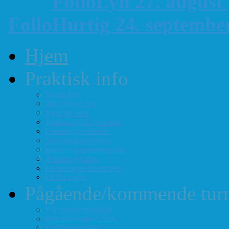
FolloLyn 27. august
FolloHurtig 24. septemb
Hjem
Praktisk info
Terminliste
Tid, sted og pris
Styre og verv
Telefon- og E-post-liste
Forenings-vedtekter
Turneringsreglement
Barne- og ungdomssjakk
Årsmøte-papirer
Litt om sjakkforeningen
FIDEs regler
Pågående/kommende turn
Vårt turneringstilbud
Høstturneringen 2026
Klubbmesterskap