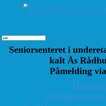
Søk på dette nettste
Seniorsenteret i underet
kalt Ås Rådhu
Påmelding vi
Høsttur
K
lubbmestersk