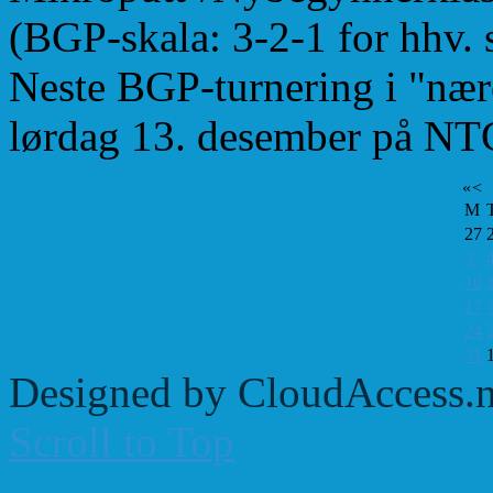
(BGP-skala: 3-2-1 for hhv. s
Neste BGP-turnering i "nær
lørdag 13. desember på NT
«
<
M
27
3
10
17
24
31
Designed by CloudAccess.n
Scroll to Top