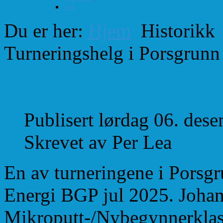
test
Du er her:
Hjem
Historikk
Turneringshelg i Porsgrunn
Turneringshelg i Por
Publisert lørdag 06. des
Skrevet av Per Lea
En av turneringene i Porsg
Energi BGP jul 2025. Johan
Mikroputt-/Nybegynnerklas