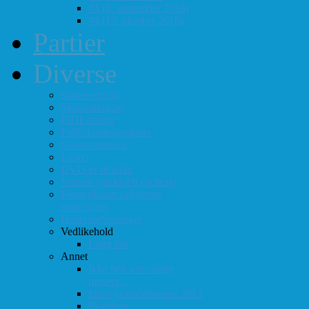
#3 (8. september 2018)
#4 (13. oktober 2018)
Partier
Diverse
Støtteordning
Sjakkrating.no
FIDE-rating
Follo-kombinasjoner
Grasrotandelen
Linker
DVD-er til utlån
Virtuell sjakklubb (lichess)
Førsteplasser i eksterne
turneringer
Hedersbevisninger
Vedlikehold
Logg inn
Annet
Ikke helt som andre
muséer...
Intervju klubbmester 2013
Skjemaer