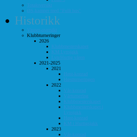
Totaloversikt
ØS-kamper med "Fullt hus"
Historikk
Vinner-oversikt
Klubbturneringer
2026
Klubbmesterskapet
KM Lynsjakk
Lyn/Hurtig våren
2021-2025
2021
Høst-konrad
Høstturneringen
2022
Vår-konrad
Vårturnering
Klubbmesterskapet
Klubbmesterskapet i
Lynsjakk
Høst-konrad
KM i Hurtigsjakk
2023
Vår-konrad