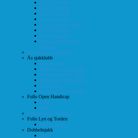
2011 (Eidsvoll)
2012 (Eidsvoll)
2013 (Eidsvoll)
2014 (Eidsvoll)
2014 (Rokaden/NSSF)
2015 (Eidsvoll)
2016 (Eidsvoll)
Kamp-statistikk mot
Eidsvoll
NM-finale for lag 1998
Ås sjakklubb
Totaloversikt
Turneringer 1981-1986
Turneringer 1987-1991
Turneringer 1992-1996
Klubbaviser
Partier fra Ås sjakklubb
Follo Open Handicap
2001
1999
Klubbavisen Sjakkalen
Follo Lyn og Torden
Februar 2013
Dobbeltsjakk
2014