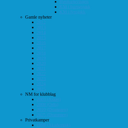
Høstturneringen
KM i hurtigsjakk
KM i lynsjakk
Gamle nyheter
2012
2013
2014
2015
2016
2017
2018
2019
2020
2021
2022
2023
2024
2025
NM for klubblag
2003 (Asker)
2008 (Oslo)
2010 (Drammen)
2025 (Drammen)
Privatkamper
1998 (Akademisk)