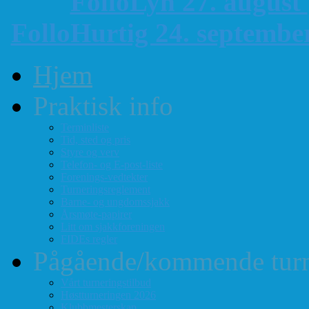
FolloLyn 27. august
FolloHurtig 24. septemb
Hjem
Praktisk info
Terminliste
Tid, sted og pris
Styre og verv
Telefon- og E-post-liste
Forenings-vedtekter
Turneringsreglement
Barne- og ungdomssjakk
Årsmøte-papirer
Litt om sjakkforeningen
FIDEs regler
Pågående/kommende turn
Vårt turneringstilbud
Høstturneringen 2026
Klubbmesterskap