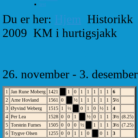
test
Du er her:
Hjem
Historikk
2009
KM i hurtigsjakk
Klubbmesterskapet i 
26. november - 3. desembe
1
Jan Rune Moberg
1421
X
1
0
1
1
1
1
1
6
2
Arne Hovland
1561
0
X
½
1
1
1
1
1
5½
3
Øyvind Weberg
1515
1
½
X
0
1
0
½
1
4
4
Per Lea
1528
0
0
1
X
½
0
1
1
3½
(8.25)
5
Torstein Furnes
1505
0
0
0
½
X
1
1
1
3½
(7.25)
6
Trygve Olsen
1255
0
0
1
1
0
X
0
1
3