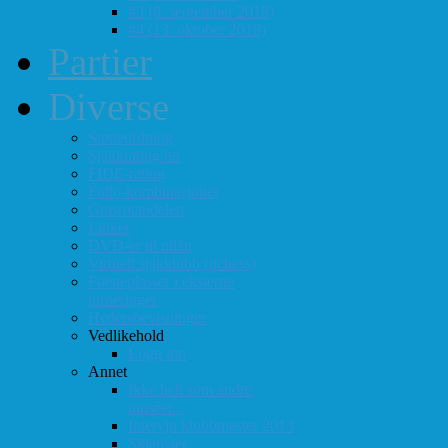
#3 (8. september 2018)
#4 (13. oktober 2018)
Partier
Diverse
Støtteordning
Sjakkrating.no
FIDE-rating
Follo-kombinasjoner
Grasrotandelen
Linker
DVD-er til utlån
Virtuell sjakklubb (lichess)
Førsteplasser i eksterne
turneringer
Hedersbevisninger
Vedlikehold
Logg inn
Annet
Ikke helt som andre
muséer...
Intervju klubbmester 2013
Skjemaer