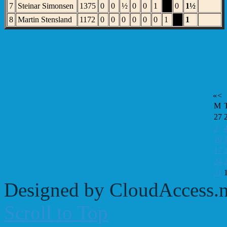
7
Steinar Simonsen
1375
0
0
½
0
0
1
X
0
1½
8
Martin Stensland
1172
0
0
0
0
0
0
1
X
1
«
<
M
27
3
10
17
24
31
Designed by CloudAccess.n
Scroll to Top