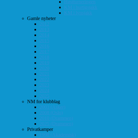
Høstturneringen
KM i hurtigsjakk
KM i lynsjakk
Gamle nyheter
2012
2013
2014
2015
2016
2017
2018
2019
2020
2021
2022
2023
2024
2025
NM for klubblag
2003 (Asker)
2008 (Oslo)
2010 (Drammen)
2025 (Drammen)
Privatkamper
1998 (Akademisk)