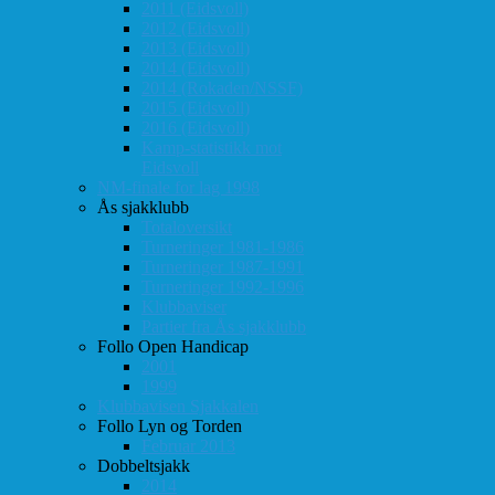
2011 (Eidsvoll)
2012 (Eidsvoll)
2013 (Eidsvoll)
2014 (Eidsvoll)
2014 (Rokaden/NSSF)
2015 (Eidsvoll)
2016 (Eidsvoll)
Kamp-statistikk mot
Eidsvoll
NM-finale for lag 1998
Ås sjakklubb
Totaloversikt
Turneringer 1981-1986
Turneringer 1987-1991
Turneringer 1992-1996
Klubbaviser
Partier fra Ås sjakklubb
Follo Open Handicap
2001
1999
Klubbavisen Sjakkalen
Follo Lyn og Torden
Februar 2013
Dobbeltsjakk
2014