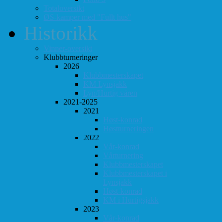
Totaloversikt
ØS-kamper med "Fullt hus"
Historikk
Vinner-oversikt
Klubbturneringer
2026
Klubbmesterskapet
KM Lynsjakk
Lyn/Hurtig våren
2021-2025
2021
Høst-konrad
Høstturneringen
2022
Vår-konrad
Vårturnering
Klubbmesterskapet
Klubbmesterskapet i
Lynsjakk
Høst-konrad
KM i Hurtigsjakk
2023
Vår-konrad