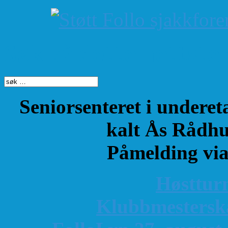
Søk på dette nettste
Seniorsenteret i underet
kalt Ås Rådhu
Påmelding vi
Høsttur
K
lubbmestersk