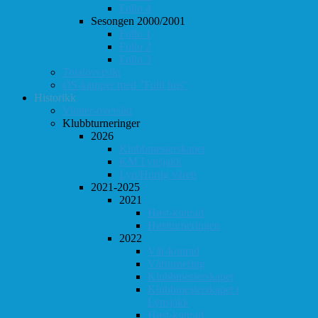
Follo 4
Sesongen 2000/2001
Follo 1
Follo 2
Follo 3
Totaloversikt
ØS-kamper med "Fullt hus"
Historikk
Vinner-oversikt
Klubbturneringer
2026
Klubbmesterskapet
KM Lynsjakk
Lyn/Hurtig våren
2021-2025
2021
Høst-konrad
Høstturneringen
2022
Vår-konrad
Vårturnering
Klubbmesterskapet
Klubbmesterskapet i
Lynsjakk
Høst-konrad