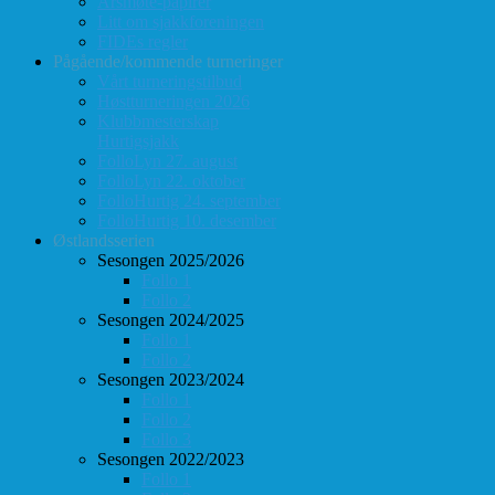
Årsmøte-papirer
Litt om sjakkforeningen
FIDEs regler
Pågående/kommende turneringer
Vårt turneringstilbud
Høstturneringen 2026
Klubbmesterskap
Hurtigsjakk
FolloLyn 27. august
FolloLyn 22. oktober
FolloHurtig 24. september
FolloHurtig 10. desember
Østlandsserien
Sesongen 2025/2026
Follo 1
Follo 2
Sesongen 2024/2025
Follo 1
Follo 2
Sesongen 2023/2024
Follo 1
Follo 2
Follo 3
Sesongen 2022/2023
Follo 1