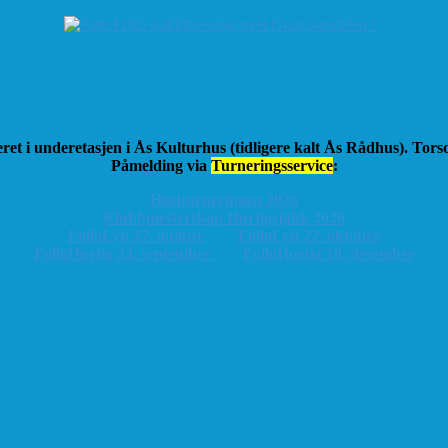
ret i underetasjen i Ås Kulturhus (tidligere kalt Ås Rådhus). Tor
Påmelding via
Turneringsservice
:
Høstturneringen 2026
K
lubbmesterskap Hurtigsjakk 2026
FolloLyn 27. august
FolloLyn 22. oktober
FolloHurtig 24. september
FolloHurtig 10. desember