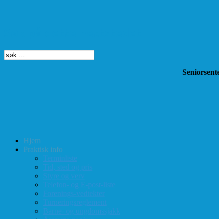
Søk på dette nettstedet
Seniorsente
Hjem
Praktisk info
Terminliste
Tid, sted og pris
Styre og verv
Telefon- og E-post-liste
Forenings-vedtekter
Turneringsreglement
Barne- og ungdomssjakk