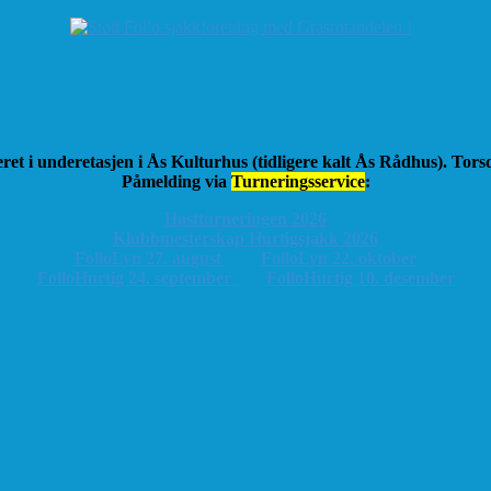
ret i underetasjen i Ås Kulturhus (tidligere kalt Ås Rådhus). Tor
Påmelding via
Turneringsservice
:
Høstturneringen 2026
K
lubbmesterskap Hurtigsjakk 2026
FolloLyn 27. august
FolloLyn 22. oktober
FolloHurtig 24. september
FolloHurtig 10. desember