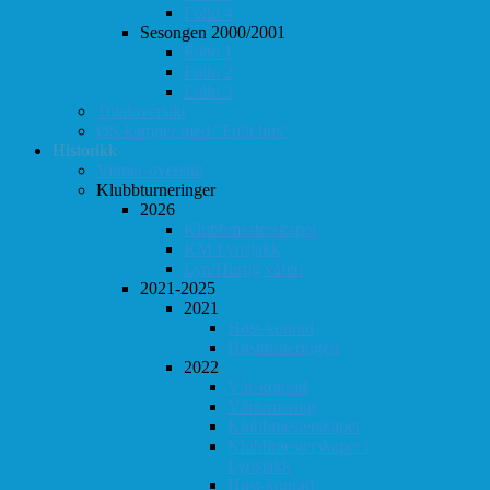
Follo 4
Sesongen 2000/2001
Follo 1
Follo 2
Follo 3
Totaloversikt
ØS-kamper med "Fullt hus"
Historikk
Vinner-oversikt
Klubbturneringer
2026
Klubbmesterskapet
KM Lynsjakk
Lyn/Hurtig våren
2021-2025
2021
Høst-konrad
Høstturneringen
2022
Vår-konrad
Vårturnering
Klubbmesterskapet
Klubbmesterskapet i
Lynsjakk
Høst-konrad