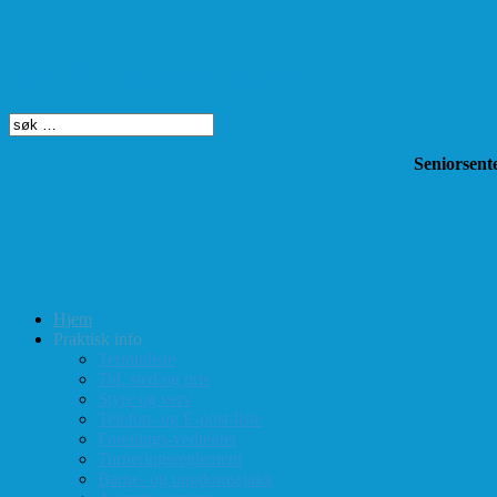
Søk på dette nettstedet
Seniorsente
Hjem
Praktisk info
Terminliste
Tid, sted og pris
Styre og verv
Telefon- og E-post-liste
Forenings-vedtekter
Turneringsreglement
Barne- og ungdomssjakk