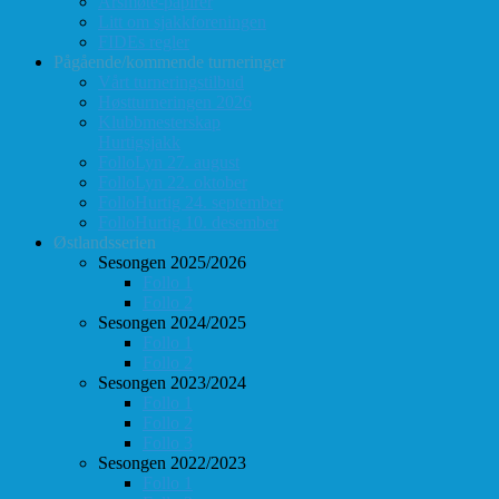
Årsmøte-papirer
Litt om sjakkforeningen
FIDEs regler
Pågående/kommende turneringer
Vårt turneringstilbud
Høstturneringen 2026
Klubbmesterskap
Hurtigsjakk
FolloLyn 27. august
FolloLyn 22. oktober
FolloHurtig 24. september
FolloHurtig 10. desember
Østlandsserien
Sesongen 2025/2026
Follo 1
Follo 2
Sesongen 2024/2025
Follo 1
Follo 2
Sesongen 2023/2024
Follo 1
Follo 2
Follo 3
Sesongen 2022/2023
Follo 1