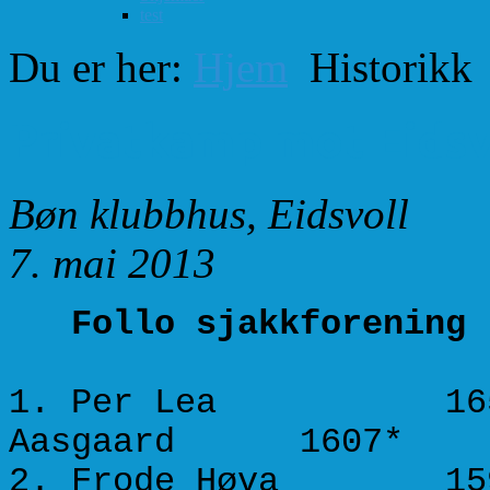
test
Du er her:
Hjem
Historikk
Privatkamp mot Eidsv
Bøn klubbhus, Eidsvoll
7. mai 2013
Follo sjakkforeni
1. Per Lea 1655 
Aasgaard 160
2. Frode Høva 15