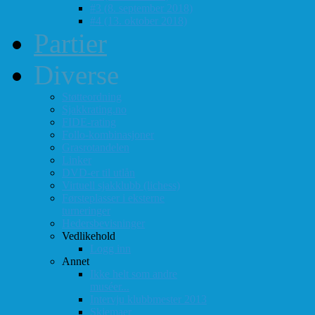
#3 (8. september 2018)
#4 (13. oktober 2018)
Partier
Diverse
Støtteordning
Sjakkrating.no
FIDE-rating
Follo-kombinasjoner
Grasrotandelen
Linker
DVD-er til utlån
Virtuell sjakklubb (lichess)
Førsteplasser i eksterne
turneringer
Hedersbevisninger
Vedlikehold
Logg inn
Annet
Ikke helt som andre
muséer...
Intervju klubbmester 2013
Skjemaer