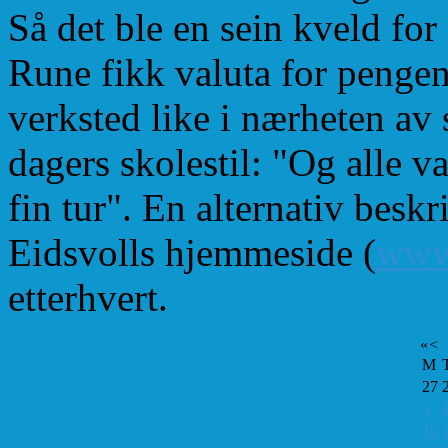
Så det ble en sein kveld for
Rune fikk valuta for pengene
verksted like i nærheten av 
dagers skolestil: "Og alle v
fin tur". En alternativ besk
Eidsvolls hjemmeside (
www.
etterhvert.
«
<
M
27
3
10