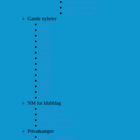
Høstturneringen
KM i hurtigsjakk
KM i lynsjakk
Gamle nyheter
2012
2013
2014
2015
2016
2017
2018
2019
2020
2021
2022
2023
2024
2025
NM for klubblag
2003 (Asker)
2008 (Oslo)
2010 (Drammen)
2025 (Drammen)
Privatkamper
1998 (Akademisk)