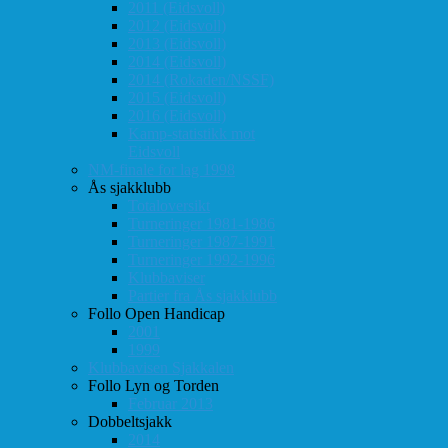
2011 (Eidsvoll)
2012 (Eidsvoll)
2013 (Eidsvoll)
2014 (Eidsvoll)
2014 (Rokaden/NSSF)
2015 (Eidsvoll)
2016 (Eidsvoll)
Kamp-statistikk mot
Eidsvoll
NM-finale for lag 1998
Ås sjakklubb
Totaloversikt
Turneringer 1981-1986
Turneringer 1987-1991
Turneringer 1992-1996
Klubbaviser
Partier fra Ås sjakklubb
Follo Open Handicap
2001
1999
Klubbavisen Sjakkalen
Follo Lyn og Torden
Februar 2013
Dobbeltsjakk
2014