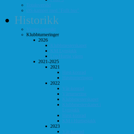
Totaloversikt
ØS-kamper med "Fullt hus"
Historikk
Vinner-oversikt
Klubbturneringer
2026
Klubbmesterskapet
KM Lynsjakk
Lyn/Hurtig våren
2021-2025
2021
Høst-konrad
Høstturneringen
2022
Vår-konrad
Vårturnering
Klubbmesterskapet
Klubbmesterskapet i
Lynsjakk
Høst-konrad
KM i Hurtigsjakk
2023
Vår-konrad