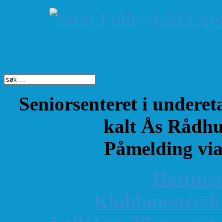
Søk på dette nettste
Seniorsenteret i underet
kalt Ås Rådhu
Påmelding vi
Høsttur
K
lubbmestersk