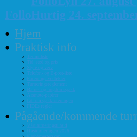
FolloLyn 27. august
FolloHurtig 24. septemb
Hjem
Praktisk info
Terminliste
Tid, sted og pris
Styre og verv
Telefon- og E-post-liste
Forenings-vedtekter
Turneringsreglement
Barne- og ungdomssjakk
Årsmøte-papirer
Litt om sjakkforeningen
FIDEs regler
Pågående/kommende turn
Vårt turneringstilbud
Høstturneringen 2026
Klubbmesterskap