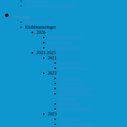
Totaloversikt
ØS-kamper med "Fullt hus"
Historikk
Vinner-oversikt
Klubbturneringer
2026
Klubbmesterskapet
KM Lynsjakk
Lyn/Hurtig våren
2021-2025
2021
Høst-konrad
Høstturneringen
2022
Vår-konrad
Vårturnering
Klubbmesterskapet
Klubbmesterskapet i
Lynsjakk
Høst-konrad
KM i Hurtigsjakk
2023
Vår-konrad
Klubbmesterskapet