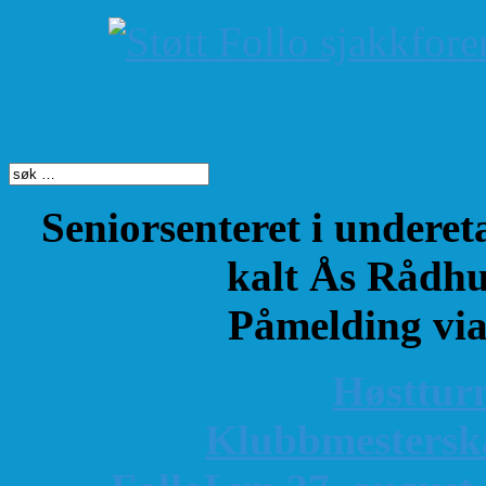
Søk på dette nettste
Seniorsenteret i underet
kalt Ås Rådhu
Påmelding vi
Høsttur
K
lubbmestersk