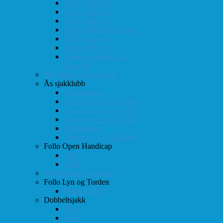
2012 (Eidsvoll)
2013 (Eidsvoll)
2014 (Eidsvoll)
2014 (Rokaden/NSSF)
2015 (Eidsvoll)
2016 (Eidsvoll)
Kamp-statistikk mot
Eidsvoll
NM-finale for lag 1998
Ås sjakklubb
Totaloversikt
Turneringer 1981-1986
Turneringer 1987-1991
Turneringer 1992-1996
Klubbaviser
Partier fra Ås sjakklubb
Follo Open Handicap
2001
1999
Klubbavisen Sjakkalen
Follo Lyn og Torden
Februar 2013
Dobbeltsjakk
2014
2015