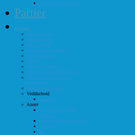
#4 (13. oktober 2018)
Partier
Diverse
Støtteordning
Sjakkrating.no
FIDE-rating
Follo-kombinasjoner
Grasrotandelen
Linker
DVD-er til utlån
Virtuell sjakklubb (lichess)
Førsteplasser i eksterne
turneringer
Hedersbevisninger
Vedlikehold
Logg inn
Annet
Ikke helt som andre
muséer...
Intervju klubbmester 2013
Skjemaer
test