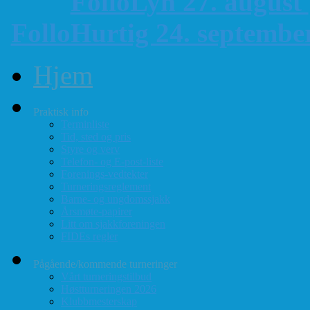
FolloLyn 27. august
FolloHurtig 24. septemb
Hjem
Praktisk info
Terminliste
Tid, sted og pris
Styre og verv
Telefon- og E-post-liste
Forenings-vedtekter
Turneringsreglement
Barne- og ungdomssjakk
Årsmøte-papirer
Litt om sjakkforeningen
FIDEs regler
Pågående/kommende turneringer
Vårt turneringstilbud
Høstturneringen 2026
Klubbmesterskap