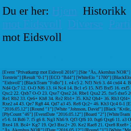
Du er her:
Hjem
Historikk
mot Eidsvoll
Diverse
Parti
mot Eidsvoll
Follo-partier: Privat
[Event "Privatkamp mot Eidsvoll 2016"] [Site "Ås, Akershus NOR"] [Date "2016.05.12"] [Round "1"] [White "Aasgaard, Frode"] [Black "Furnes, Torstein"] [Result "0-1"] [ECO "B44"] [WhiteElo "1700"] [BlackElo "1644"] [PlyCount "92"] [EventDate "2016.05.12"] [Board "1"] [WhiteTeam "Eidsvoll"] [BlackTeam "Follo"] 1. e4 c5 2. Nf3 Nc6 3. d4 cxd4 4. Bc4 e6 5. Nxd4 Qb6 6. Nb5 Ne5 7. Be2 a6 8. Bf4 d6 9. Be3 Qc6 10. N1c3 Bd7 11. Nd4 Qc7 12. O-O Nf6 13. f4 Nc4 14. Bc1 e5 15. Nf5 Bxf5 16. exf5 Nxb2 17. Bxb2 Qb6+ 18. Kh1 Qxb2 19. Nd5 Nxd5 20. Qxd5 Be7 21. Rab1 Qxc2 22. Qxb7 O-O 23. Qxe7 Qxe2 24. Rbe1 Qxa2 25. fxe5 dxe5 26. Rxe5 f6 27. Re6 a5 28. h4 Qc4 29. Rf3 Qxh4+ 30. Rh3 Qg4 31. Rf3 Rab8 32. Re1 Rb2 33. Qe6+ Kh8 34. Re2 Rb1+ 35. Kh2 Qh4+ 36. Rh3 Qf4+ 37. Rg3 Qc1 38. Rge3 Qc7+ 39. g3 Qc1 40. Re1 Rb2+ 41. R1e2 Rxe2+ 42. Rxe2 a4 43. Qe7 Rg8 44. Qd7 a3 45. Re8 Qc2+ 46. Kh3 Qc4 0-1 [Event "Privatkamp mot Eidsvoll 2016"] [Site "Ås, Akershus NOR"] [Date "2016.05.12"] [Round "1"] [White "Johnson, David"] [Black "Kvile, Odd Martin"] [Result "0-1"] [ECO "D20"] [WhiteElo "1449"] [BlackElo "1543"] [PlyCount "46"] [EventDate "2016.05.12"] [Board "2"] [WhiteTeam "Follo"] [BlackTeam "Eidsvoll"] 1. e4 e6 2. b3 Nc6 3. Bb2 d5 4. Nc3 d4 5. Nce2 e5 6. f4 Bd6 7. f5 g6 8. Ng3 Nh6 9. Qf3 Qf6 10. fxg6 Qxg6 11. a3 O-O 12. h3 f5 13. Nxf5 Nxf5 14. exf5 Bxf5 15. d3 e4 16. dxe4 Bg3+ 17. Kd1 Bxe4 18. Bc4+ Kg7 19. Qe3 Bxc2+ 20. Ke2 Rae8 21. Qxe8 Rxe8+ 22. Kf1 Bd3+ 23. Ne2 Qf5+ 0-1 [Event "Privatkamp mot Eidsvoll 2016"] [Site "Ås, Akershus NOR"] [Date "2016.05.12"] [Round "1"] [White "Melbye, Tor Vegard"] [Black "Ruud, Kjetil"] [Result "0-1"] [ECO "A23"] [WhiteElo "1450"] [BlackElo "1434"] [PlyCount "74"] [EventDate "2016.05.12"] [Board "3"] [WhiteTeam "Eidsvoll"] [BlackTeam "Follo"] 1. c4 e5 2. Nc3 Nf6 3. g3 c6 4. Bg2 d5 5. cxd5 cxd5 6. d4 e4 7. Bg5 Bb4 8. Qb3 Nc6 9. e3 Bxc3+ 10. bxc3 Na5 11. Qb4 b6 12. Ne2 h6 13. Bxf6 Qxf6 14. Nf4 Bb7 15. h4 Rc8 16. Bf1 Nc4 17. Bxc4 Rxc4 18. Qa3 a6 19. h5 g5 20. hxg6 fxg6 21. Rh2 b5 22. Kd2 Qc6 23. Rb1 Bc8 24. Rb4 g5 25. Ne2 Qd6 26. Qb3 Rc7 27. a4 Bd7 28. axb5 Bxb5 29. Nc1 Rf7 30. Qb2 h5 31. Ke1 h4 32. Rh1 Rhf8 33. gxh4 Rxf2 34. Qxf2 Rxf2 35. Kxf2 Qf6+ 36. Kg1 Qf1+ 37. Kh2 Qf2+ 0-1 [Event "Privatkamp mot Eidsvoll 2016"] [Site "Ås, Akershus NOR"] [Date "2016.05.12"] [Round "1"] [White "Brenden, Torbjørn"] [Black "Mannerud, Arne"] [Result "1/2-1/2"] [ECO "A23"] [WhiteElo "1417"] [BlackElo "1439"] [PlyCount "47"] [EventDate "2016.05.12"] [Board "4"] [WhiteTeam "Follo"] [BlackTeam "Eidsvoll"] 1. d4 d5 2. Nf3 Nf6 3. g3 e6 4. Bg2 b6 5. O-O Bb7 6. Bg5 Be7 7. a4 a5 8. Ne5 Nbd7 9. Nxd7 Nxd7 10. Bxe7 Qxe7 11. c4 c6 12. cxd5 cxd5 13. Nc3 O-O 14. Qd2 f5 15. f4 Ba6 16. Rf2 Rac8 17. e3 Nf6 18. h3 Ne4 19. Bxe4 dxe4 20. Ra3 Bc4 21. Ra1 Rfd8 22. Qe1 h5 23. h4 g6 24. Rh2 1/2-1/2 [Event "Privatkamp mot Eidsvoll 2016"] [Site "Ås, Akershus NOR"] [Date "2016.05.12"] [Round "1"] [White "Aasgaard, Kenneth"] [Black "Olsen, Trygve"] [Result "0-1"] [ECO "A40"] [WhiteElo "1278"] [BlackElo "1276"] [PlyCount "88"] [EventDate "2016.05.12"] [Board "5"] [WhiteTeam "Eidsvoll"] [BlackTeam "Follo"] 1. d4 b5 2. e3 a6 3. a3 d5 4. Nf3 Nc6 5. Bd3 Nf6 6. O-O Bg4 7. h3 Bh5 8. Nbd2 e5 9. Be2 e4 10. Nh2 Bg6 11. f3 Bd6 12. fxe4 Nxe4 13. Nxe4 dxe4 14. Ng4 O-O 15. b3 f5 16. Nh2 Bg3 17. Bh5 Qd6 18. Bxg6 Bxh2+ 19. Kh1 hxg6 20. a4 b4 21. Qe2 Bg3 22. Bd2 a5 23. Qc4+ Rf7 24. Be1 Bxe1 25. Raxe1 Raf8 26. Rf4 Ne7 27. Ref1 Nd5 28. Qe2 Nxf4 29. Rxf4 g5 30. Rf1 f4 31. Rg1 Qd5 32. Qe1 f3 33. Qf2 fxg2+ 34. Qxg2 Rf2 35. Qxg5 Qxg5 36. Rxg5 Rxc2 37. Rg2 Rc3 38. h4 Rxe3 39. Kh2 Rff3 40. Kg1 Rxb3 41. h5 Rh3 42. Rh2 Rxh2 43. Kxh2 Rf3 44. d5 b3 0-1 [Event "Privatkamp mot Eidsvoll 2016"] [Site "Ås, Akershus NOR"] [Date "2016.05.12"] [Round "1"] [White "Pettersen, Oda Mehlum"] [Black "Garmark, Vegard"] [Result "0-1"] [ECO "B20"] [BlackElo "1218"] [PlyCount "66"] [EventDate "2016.05.12"] [Board "6"] [WhiteTeam "Eidsvoll"] [BlackTeam "Follo"] 1. e4 c5 2. d3 d6 3. Bf4 Nf6 4. Bg5 Nbd7 5. Be2 g6 6. Qd2 Bg7 7. Bh6 Nxe4 8. dxe4 Bxb2 9. Bg7 Bxg7 10. c3 O-O 11. Nf3 a6 12. Bc4 b5 13. Bd5 Rb8 14. Ng5 Bb7 15. Bxb7 Rxb7 16. Qd5 Qc7 17. O-O Nf6 18. Qd2 h6 19. Nf3 Nxe4 20. Qe3 Nf6 21. Re1 b4 22. g3 Qc6 23. Kg2 bxc3 24. Nxc3 Nd5 25. Rac1 Nxe3+ 26. fxe3 Rb2+ 27. Ne2 Rfb8 28. Rc3 Rxa2 29. Rd3 Rbb2 30. Kf2 Qb5 31. Red1 Rxe2+ 32. Kf1 Rxe3 33. Kg1 Rxd3 0-1 [Event "Privatkamp mot Eidsvoll 2016"] [Site "Ås, Akershus NOR"] [Date "2016.05.12"] [Round "1"] [White "Bø, Martin"] [Black "Nagel, Emma"] [Result "1-0"] [ECO "A23"] [WhiteElo "1191"] [PlyCount "49"] [EventDate "2016.05.12"] [Board "7"] [WhiteTeam "Follo"] [BlackTeam "Eidsvoll"] 1. d4 d5 2. c4 e6 3. Nf3 dxc4 4. e4 Nc6 5. Bxc4 Bb4+ 6. Nc3 Nf6 7. Bd3 Bd7 8. O-O