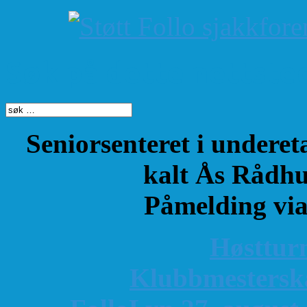
Søk på dette nettste
Seniorsenteret i underet
kalt Ås Rådhu
Påmelding vi
Høsttur
K
lubbmestersk