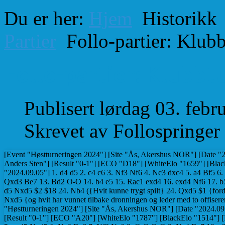
Du er her:
Hjem
Historikk
Partier
Follo-partier: Klub
Follo-partier: Klubbt
Publisert lørdag 03. feb
Skrevet av Follospringer
[Event "Høstturneringen 2024"] [Site "Ås, Akershus NOR"] [Date "2024.09.05"] [Round "1"] [White "Innset-Ekkje, Amandus"] [Black "Johansen, Anders Sten"] [Result "0-1"] [ECO "D18"] [WhiteElo "1659"] [BlackElo "1818"] [Annotator "Furnes,Torstein"] [PlyCount "56"] [EventDate "2024.09.05"] 1. d4 d5 2. c4 c6 3. Nf3 Nf6 4. Nc3 dxc4 5. a4 Bf5 6. e3 e6 7. Bxc4 Nbd7 8. O-O Qc7 9. Re1 Ne4 10. Nxe4 Bxe4 11. Bd3 Bxd3 12. Qxd3 Be7 13. Bd2 O-O 14. b4 e5 15. Rac1 exd4 16. exd4 Nf6 17. b5 Nd5 18. bxc6 bxc6 19. Qc4 Rac8 20. Ne5 Bd6 21. Nxc6 Nb6 22. Qb3 Qd7 23. d5 Nxd5 $2 $18 24. Nb4 ({Hvit kunne trygt spilt} 24. Qxd5 $1 {fordi løperofferet} Bxh2+ $2 {fungerer ikke pga} 25. Kxh2 Qxd5 26. Ne7+ Kh8 27. Nxd5 {og hvit har vunnet tilbake dronningen og leder med to offiserer.}) 24... Nxb4 25. Bxb4 Rb8 26. Re4 a5 27. Qe3 Bxb4 28. Qg5 Bd2 0-1 [Event "Høstturneringen 2024"] [Site "Ås, Akershus NOR"] [Date "2024.09.05"] [Round "1"] [White "Lea, Per"] [Black "Hedman, Viktor Mattias Larøi"] [Result "0-1"] [ECO "A20"] [WhiteElo "1787"] [BlackElo "1514"] [PlyCount "34"] [EventDate "2024.09.05"] 1. c4 e5 2. g3 Nf6 3. Bg2 Bc5 4. e3 d5 5. cxd5 Nxd5 6. Nc3 Be6 7. Nf3 Nc6 8. O-O O-O 9. Ne4 Be7 10. a3 f5 11. Nc3 e4 12. Nxd5 Bxd5 13. Ne1 Bc4 14. Nc2 Bb3 15. f3 Qd3 16. Ne1 Qb5 17. a4 Qxf1+ 0-1 [Event "Høstturneringen 2024"] [Site "Ås, Akershus NOR"] [Date "2024.09.05"] [Round "1"] [White "Furnes, Torstein"] [Black "Brenden, Torbjørn"] [Result "1-0"] [ECO "D10"] [WhiteElo "1795"] [BlackElo "1758"] [Annotator "Furnes,Torstein"] [PlyCount "53"] [EventDate "2024.09.05"] 1. d4 d5 2. c4 c6 3. cxd5 cxd5 4. Bf4 Nc6 5. e3 a6 6. Nf3 e6 7. Nc3 Bb4 8. Bd3 Nge7 9. O-O Ng6 10. Bg3 Bd6 11. Bxd6 Qxd6 12. Rc1 O-O 13. h4 f5 14. h5 Nge7 15. g3 Rf6 16. Kg2 Bd7 17. Rh1 b5 18. Ne2 Kh8 19. Nf4 Ng8 20. Ng5 Nh6 21. Be2 Rc8 22. Qd3 Qe7 23. Rc5 Rff8 24. Nf3 Ng4 25. Nh4 Nf6 $2 $18 {[#] Nå får hvit mulighet til en liten kombinasjon som vinner dronning og bonde for to springere.} 26. Nhg6+ $1 ({Stockfish vurderer alternativet} 26. Rxc6 $1 {som omtrent like godt. Poenget er at etter} Rxc6 27. Nhg6+ hxg6 28. Nxg6+ Kh7 29. Nxe7 {så mister ikke hvit springeren.}) 26... hxg6 27. Nxg6+ 1-0 [Event "Høstturneringen 2024] [Site "Ås, Akershus NOR"] [Date "2024.09.05"] [Round "1"] [White "Heien, Aksel"] [Black "Larsen, Jo Ingebrigt"] [Result "0-1"] [ECO "E65"] [WhiteElo "1557"] [BlackElo "1770"] [PlyCount "80"] [EventDate "2024.09.05"] 1. e4 d6 2. d4 Nf6 3. Nc3 Nbd7 4. f4 e5 5. Nf3 exd4 6. Nxd4 Nc5 7. Bd3 Bg4 8. Nf3 Be7 9. e5 dxe5 10. fxe5 Nfd7 11. Bf4 Nxd3+ 12. Qxd3 Nc5 13. Qe2 c6 14. Ne4 O-O 15. Nd6 Bxd6 16. exd6 Re8 17. Be3 Qxd6 18. O-O Re4 19. Bxc5 Qxc5+ 20. Qf2 Qxf2+ 21. Rxf2 Rae8 22. h3 Bxf3 23. Rxf3 Re1+ 24. Rf1 Rxa1 25. Rxa1 f6 26. Kf2 Kf7 27. Rd1 Ke7 28. Re1+ Kd7 29. Rxe8 Kxe8 30. Ke3 Ke7 31. Kd4 Kd6 32. b4 b6 33. c4 c5+ 34. bxc5+ bxc5+ 35. Ke4 Ke6 36. g4 g6 37. a4 a5 38. Kf4 h5 39. h4 hxg4 40. Kxg4 Ke5 0-1 [Event "Høstturneringen 2024"] [Site "Ås, Akershus NOR"] [Date "2024.09.05"] [Round "1"] [White "Samset, Jon"] [Black "Arvola, Daniel"] [Result "0-1"] [ECO "B08"] [WhiteElo "1607"] [BlackElo "1810"] [PlyCount "48"] [EventDate "2024.09.05"] 1. e4 d6 2. d4 Nf6 3. Bd3 g6 4. Nf3 Bg7 5. O-O O-O 6. Bg5 Nbd7 7. Nc3 c5 8. Ne2 a6 9. Ng3 b5 10. c4 bxc4 11. Bxc4 Bb7 12. Qc2 cxd4 13. Nxd4 h6 14. Be3 Rc8 15. Qb3 Nc5 16. Qc2 Ncxe4 17. Qd3 d5 18. Bb3 e5 19. Nf3 Nxg3 20. fxg3 e4 21. Qd2 exf3 22. Bxh6 Ne4 23. Qf4 f2+ 24. Kh1 g5 0-1 [Event "Høstturneringen 2024"] [Site "Ås, Akershus NOR"] [Date "2024.09.05"] [Round "1"] [White "Andersen, Odd"] [Black "Upyr, Dmytro"] [Result "1-0"] [ECO "C41"] [WhiteElo "1789"] [PlyCount "35"] 1. e4 e5 2. Nf3 d6 3. Bc4 Qf6 4. h3 Nc6 5. Nc3 Nb4 6. a3 d5 7. exd5 Na6 8. d4 h6 9. dxe5 Qe7 10. O-O h5 11. Ng5 Nh6 12. d6 Qd7 13. Qxh5 g6 14. Qf3 cxd6 15. exd6 Bxd6 16. Re1+ Kf8 17. Qf6 Rg8 18. Nh7# 1-0 [Event "Høstturneringen 2024"] [Site "Ås, Akershus NOR"] [Date "2024.09.12"] [Round "2"] [White "Johansen, Anders Sten"] [Black "Furnes, Torstein"] [Result "1/2-1/2"] [ECO "D11"] [WhiteElo "1818"] [BlackElo "1795"] [PlyCount "67"] [EventDate "2024.09.05"] 1. d4 d5 2. Nf3 Nf6 3. g3 Bg4 4. Bg2 e6 5. O-O Bd6 6. c4 c6 7. b3 O-O 8. Bb2 Nbd7 9. Nc3 Re8 10. cxd5 cxd5 11. Nb5 Qb6 12. Nxd6 Qxd6 13. Ne5 Bf5 14. f3 h6 15. Qd2 Rec8 16. Rac1 Qa6 17. a3 Qb5 18. Nxd7 Qxd7 19. Rxc8+ Rxc8 20. Rc1 Kf8 21. Rxc8+ Qxc8 22. Qc3 Qxc3 23. Bxc3 Ke8 24. g4 Bc2 25. b4 b5 26. h4 Ke7 27. Kf2 Kd6 28. g5 hxg5 29. hxg5 Nd7 30. e4 Nb6 31. Bd2 Nc4 32. Bf4+ Ke7 33. Bc1 Kd6 34. Bf4+ 1/2-1/2 [Event "Høstturneringen 2024"] [Site "Ås, Akershus NOR"] [Date "2024.09.12"] [Round "2"] [White "Hedman, Viktor Mattias Larøi"] [Black "Andersen, Odd"] [Result "0-1"] [ECO "C77"] [WhiteElo "1514"] [Bla