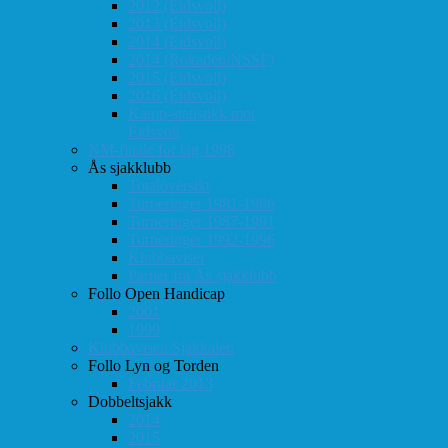
2012 (Eidsvoll)
2013 (Eidsvoll)
2014 (Eidsvoll)
2014 (Rokaden/NSSF)
2015 (Eidsvoll)
2016 (Eidsvoll)
Kamp-statistikk mot
Eidsvoll
NM-finale for lag 1998
Ås sjakklubb
Totaloversikt
Turneringer 1981-1986
Turneringer 1987-1991
Turneringer 1992-1996
Klubbaviser
Partier fra Ås sjakklubb
Follo Open Handicap
2001
1999
Klubbavisen Sjakkalen
Follo Lyn og Torden
Februar 2013
Dobbeltsjakk
2014
2015