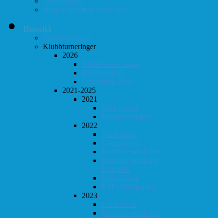
Totaloversikt
ØS-kamper med "Fullt hus"
Historikk
Vinner-oversikt
Klubbturneringer
2026
Klubbmesterskapet
KM Lynsjakk
Lyn/Hurtig våren
2021-2025
2021
Høst-konrad
Høstturneringen
2022
Vår-konrad
Vårturnering
Klubbmesterskapet
Klubbmesterskapet i
Lynsjakk
Høst-konrad
KM i Hurtigsjakk
2023
Vår-konrad
Klubbmesterskapet