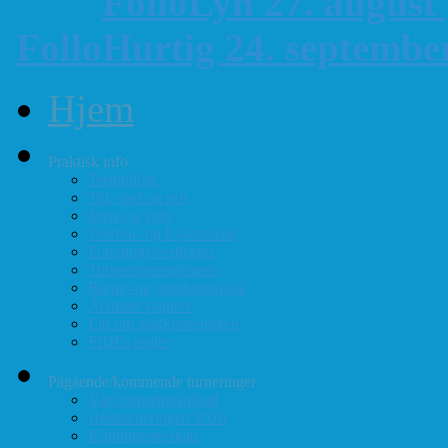
FolloLyn 27. august
FolloHurtig 24. septemb
Hjem
Praktisk info
Terminliste
Tid, sted og pris
Styre og verv
Telefon- og E-post-liste
Forenings-vedtekter
Turneringsreglement
Barne- og ungdomssjakk
Årsmøte-papirer
Litt om sjakkforeningen
FIDEs regler
Pågående/kommende turneringer
Vårt turneringstilbud
Høstturneringen 2026
Klubbmesterskap