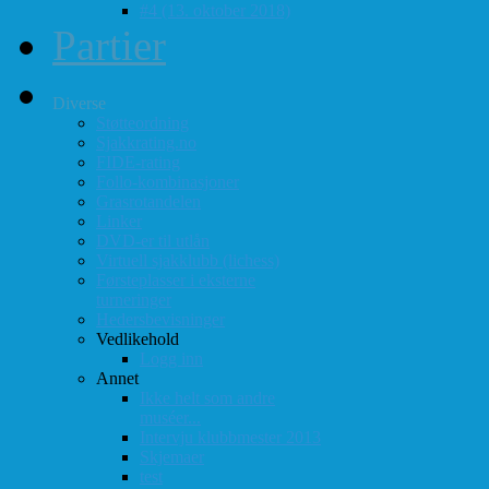
#4 (13. oktober 2018)
Partier
Diverse
Støtteordning
Sjakkrating.no
FIDE-rating
Follo-kombinasjoner
Grasrotandelen
Linker
DVD-er til utlån
Virtuell sjakklubb (lichess)
Førsteplasser i eksterne
turneringer
Hedersbevisninger
Vedlikehold
Logg inn
Annet
Ikke helt som andre
muséer...
Intervju klubbmester 2013
Skjemaer
test