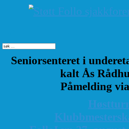
Søk på dette nettste
Seniorsenteret i underet
kalt Ås Rådhu
Påmelding vi
Høsttur
K
lubbmestersk