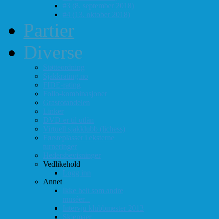
#3 (8. september 2018)
#4 (13. oktober 2018)
Partier
Diverse
Støtteordning
Sjakkrating.no
FIDE-rating
Follo-kombinasjoner
Grasrotandelen
Linker
DVD-er til utlån
Virtuell sjakklubb (lichess)
Førsteplasser i eksterne
turneringer
Hedersbevisninger
Vedlikehold
Logg inn
Annet
Ikke helt som andre
muséer...
Intervju klubbmester 2013
Skjemaer