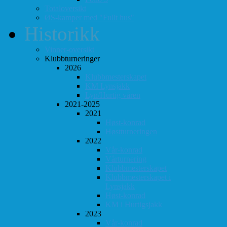
Totaloversikt
ØS-kamper med "Fullt hus"
Historikk
Vinner-oversikt
Klubbturneringer
2026
Klubbmesterskapet
KM Lynsjakk
Lyn/Hurtig våren
2021-2025
2021
Høst-konrad
Høstturneringen
2022
Vår-konrad
Vårturnering
Klubbmesterskapet
Klubbmesterskapet i
Lynsjakk
Høst-konrad
KM i Hurtigsjakk
2023
Vår-konrad