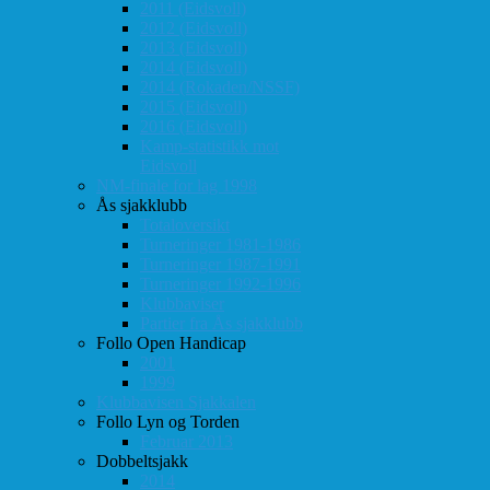
2011 (Eidsvoll)
2012 (Eidsvoll)
2013 (Eidsvoll)
2014 (Eidsvoll)
2014 (Rokaden/NSSF)
2015 (Eidsvoll)
2016 (Eidsvoll)
Kamp-statistikk mot
Eidsvoll
NM-finale for lag 1998
Ås sjakklubb
Totaloversikt
Turneringer 1981-1986
Turneringer 1987-1991
Turneringer 1992-1996
Klubbaviser
Partier fra Ås sjakklubb
Follo Open Handicap
2001
1999
Klubbavisen Sjakkalen
Follo Lyn og Torden
Februar 2013
Dobbeltsjakk
2014