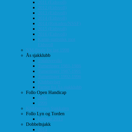
2011 (Eidsvoll)
2012 (Eidsvoll)
2013 (Eidsvoll)
2014 (Eidsvoll)
2014 (Rokaden/NSSF)
2015 (Eidsvoll)
2016 (Eidsvoll)
Kamp-statistikk mot
Eidsvoll
NM-finale for lag 1998
Ås sjakklubb
Totaloversikt
Turneringer 1981-1986
Turneringer 1987-1991
Turneringer 1992-1996
Klubbaviser
Partier fra Ås sjakklubb
Follo Open Handicap
2001
1999
Klubbavisen Sjakkalen
Follo Lyn og Torden
Februar 2013
Dobbeltsjakk
2014