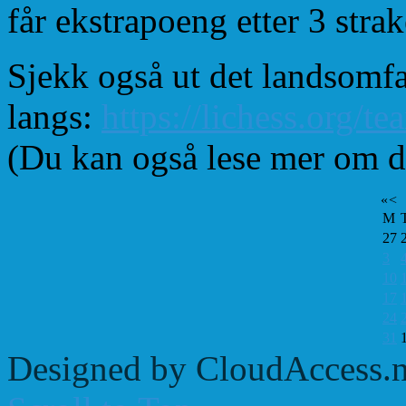
får ekstrapoeng etter 3 strak
Sjekk også ut det landsomf
langs:
https://lichess.org/t
(Du kan også lese mer om 
«
<
M
27
3
10
17
24
31
Designed by CloudAccess.n