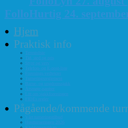
FolloLyn 27. august
FolloHurtig 24. septemb
Hjem
Praktisk info
Terminliste
Tid, sted og pris
Styre og verv
Telefon- og E-post-liste
Forenings-vedtekter
Turneringsreglement
Barne- og ungdomssjakk
Årsmøte-papirer
Litt om sjakkforeningen
FIDEs regler
Pågående/kommende turn
Vårt turneringstilbud
Høstturneringen 2026
Klubbmesterskap