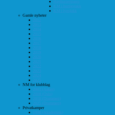
Høstturneringen
KM i hurtigsjakk
KM i lynsjakk
Gamle nyheter
2012
2013
2014
2015
2016
2017
2018
2019
2020
2021
2022
2023
2024
2025
NM for klubblag
2003 (Asker)
2008 (Oslo)
2010 (Drammen)
2025 (Drammen)
Privatkamper
1998 (Akademisk)