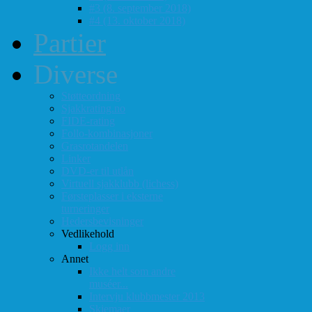
#3 (8. september 2018)
#4 (13. oktober 2018)
Partier
Diverse
Støtteordning
Sjakkrating.no
FIDE-rating
Follo-kombinasjoner
Grasrotandelen
Linker
DVD-er til utlån
Virtuell sjakklubb (lichess)
Førsteplasser i eksterne
turneringer
Hedersbevisninger
Vedlikehold
Logg inn
Annet
Ikke helt som andre
muséer...
Intervju klubbmester 2013
Skjemaer