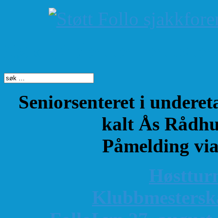
Søk på dette nettste
Seniorsenteret i underet
kalt Ås Rådhu
Påmelding vi
Høsttur
K
lubbmestersk