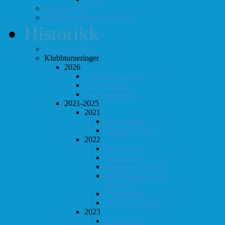
Totaloversikt
ØS-kamper med "Fullt hus"
Historikk
Vinner-oversikt
Klubbturneringer
2026
Klubbmesterskapet
KM Lynsjakk
Lyn/Hurtig våren
2021-2025
2021
Høst-konrad
Høstturneringen
2022
Vår-konrad
Vårturnering
Klubbmesterskapet
Klubbmesterskapet i
Lynsjakk
Høst-konrad
KM i Hurtigsjakk
2023
Vår-konrad