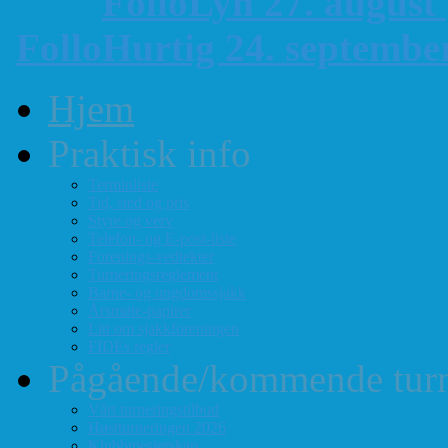
FolloLyn 27. august
FolloHurtig 24. septemb
Hjem
Praktisk info
Terminliste
Tid, sted og pris
Styre og verv
Telefon- og E-post-liste
Forenings-vedtekter
Turneringsreglement
Barne- og ungdomssjakk
Årsmøte-papirer
Litt om sjakkforeningen
FIDEs regler
Pågående/kommende turn
Vårt turneringstilbud
Høstturneringen 2026
Klubbmesterskap