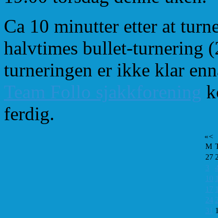
Ca 10 minutter etter at turne
halvtimes bullet-turnering (
turneringen er ikke klar en
Team Follo sjakkforening
ko
ferdig.
«
<
M
27
3
10
17
24
31