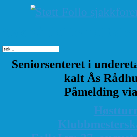
Søk på dette nettste
Seniorsenteret i underet
kalt Ås Rådhu
Påmelding vi
Høsttur
K
lubbmestersk