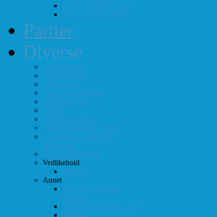
#3 (8. september 2018)
#4 (13. oktober 2018)
Partier
Diverse
Støtteordning
Sjakkrating.no
FIDE-rating
Follo-kombinasjoner
Grasrotandelen
Linker
DVD-er til utlån
Virtuell sjakklubb (lichess)
Førsteplasser i eksterne
turneringer
Hedersbevisninger
Vedlikehold
Logg inn
Annet
Ikke helt som andre
muséer...
Intervju klubbmester 2013
Skjemaer