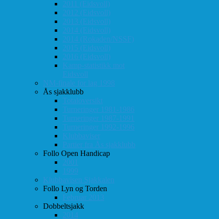
2011 (Eidsvoll)
2012 (Eidsvoll)
2013 (Eidsvoll)
2014 (Eidsvoll)
2014 (Rokaden/NSSF)
2015 (Eidsvoll)
2016 (Eidsvoll)
Kamp-statistikk mot
Eidsvoll
NM-finale for lag 1998
Ås sjakklubb
Totaloversikt
Turneringer 1981-1986
Turneringer 1987-1991
Turneringer 1992-1996
Klubbaviser
Partier fra Ås sjakklubb
Follo Open Handicap
2001
1999
Klubbavisen Sjakkalen
Follo Lyn og Torden
Februar 2013
Dobbeltsjakk
2014