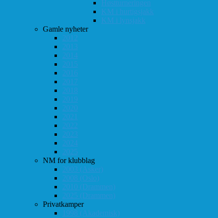
Høstturneringen
KM i hurtigsjakk
KM i lynsjakk
Gamle nyheter
2012
2013
2014
2015
2016
2017
2018
2019
2020
2021
2022
2023
2024
2025
NM for klubblag
2003 (Asker)
2008 (Oslo)
2010 (Drammen)
2025 (Drammen)
Privatkamper
1998 (Akademisk)