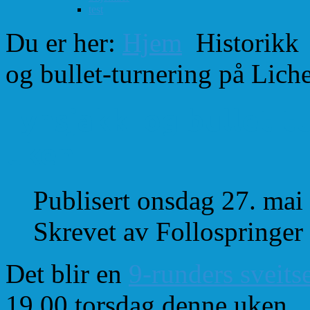
test
Du er her:
Hjem
Historikk
og bullet-turnering på Lich
Lynsjakk- og bullet-t
uken
Publisert onsdag 27. mai
Skrevet av Follospringer
Det blir en
9-runders sveits
19.00 torsdag denne uken.