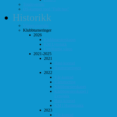
Totaloversikt
ØS-kamper med "Fullt hus"
Historikk
Vinner-oversikt
Klubbturneringer
2026
Klubbmesterskapet
KM Lynsjakk
Lyn/Hurtig våren
2021-2025
2021
Høst-konrad
Høstturneringen
2022
Vår-konrad
Vårturnering
Klubbmesterskapet
Klubbmesterskapet i
Lynsjakk
Høst-konrad
KM i Hurtigsjakk
2023
Vår-konrad