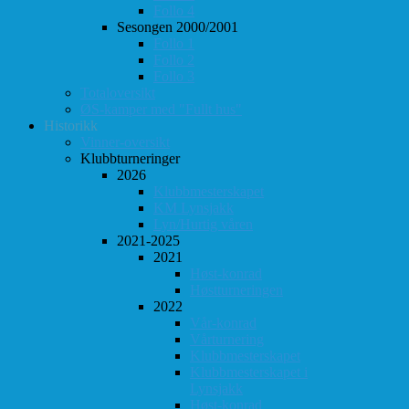
Follo 4
Sesongen 2000/2001
Follo 1
Follo 2
Follo 3
Totaloversikt
ØS-kamper med "Fullt hus"
Historikk
Vinner-oversikt
Klubbturneringer
2026
Klubbmesterskapet
KM Lynsjakk
Lyn/Hurtig våren
2021-2025
2021
Høst-konrad
Høstturneringen
2022
Vår-konrad
Vårturnering
Klubbmesterskapet
Klubbmesterskapet i
Lynsjakk
Høst-konrad