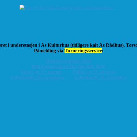
ret i underetasjen i Ås Kulturhus (tidligere kalt Ås Rådhus). Tor
Påmelding via
Turneringsservice
:
Høstturneringen 2026
K
lubbmesterskap Hurtigsjakk 2026
FolloLyn 27. august
FolloLyn 22. oktober
FolloHurtig 24. september
FolloHurtig 10. desember