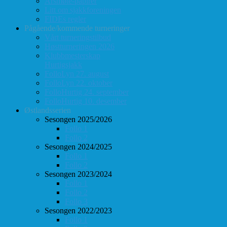
Årsmøte-papirer
Litt om sjakkforeningen
FIDEs regler
Pågående/kommende turneringer
Vårt turneringstilbud
Høstturneringen 2026
Klubbmesterskap
Hurtigsjakk
FolloLyn 27. august
FolloLyn 22. oktober
FolloHurtig 24. september
FolloHurtig 10. desember
Østlandsserien
Sesongen 2025/2026
Follo 1
Follo 2
Sesongen 2024/2025
Follo 1
Follo 2
Sesongen 2023/2024
Follo 1
Follo 2
Follo 3
Sesongen 2022/2023
Follo 1