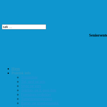
Søk på dette nettstedet
Seniorsente
Hjem
Praktisk info
Terminliste
Tid, sted og pris
Styre og verv
Telefon- og E-post-liste
Forenings-vedtekter
Turneringsreglement
Barne- og ungdomssjakk