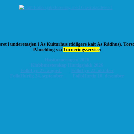
ret i underetasjen i Ås Kulturhus (tidligere kalt Ås Rådhus). Tor
Påmelding via
Turneringsservice
:
Høstturneringen 2026
K
lubbmesterskap Hurtigsjakk 2026
FolloLyn 27. august
FolloLyn 22. oktober
FolloHurtig 24. september
FolloHurtig 10. desember