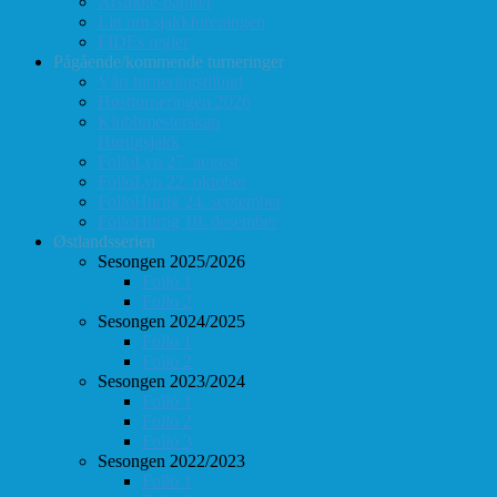
Årsmøte-papirer
Litt om sjakkforeningen
FIDEs regler
Pågående/kommende turneringer
Vårt turneringstilbud
Høstturneringen 2026
Klubbmesterskap
Hurtigsjakk
FolloLyn 27. august
FolloLyn 22. oktober
FolloHurtig 24. september
FolloHurtig 10. desember
Østlandsserien
Sesongen 2025/2026
Follo 1
Follo 2
Sesongen 2024/2025
Follo 1
Follo 2
Sesongen 2023/2024
Follo 1
Follo 2
Follo 3
Sesongen 2022/2023
Follo 1