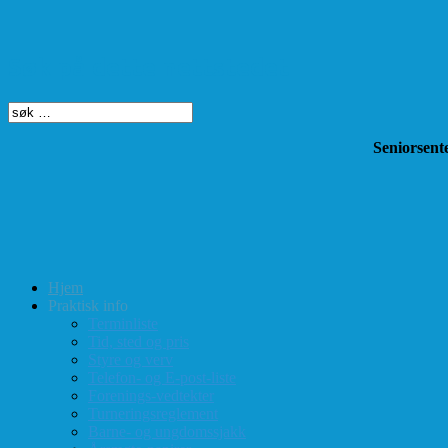
Søk på dette nettstedet
Seniorsente
Hjem
Praktisk info
Terminliste
Tid, sted og pris
Styre og verv
Telefon- og E-post-liste
Forenings-vedtekter
Turneringsreglement
Barne- og ungdomssjakk