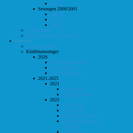
Follo 4
Sesongen 2000/2001
Follo 1
Follo 2
Follo 3
Totaloversikt
ØS-kamper med "Fullt hus"
Historikk
Vinner-oversikt
Klubbturneringer
2026
Klubbmesterskapet
KM Lynsjakk
Lyn/Hurtig våren
2021-2025
2021
Høst-konrad
Høstturneringen
2022
Vår-konrad
Vårturnering
Klubbmesterskapet
Klubbmesterskapet i
Lynsjakk
Høst-konrad