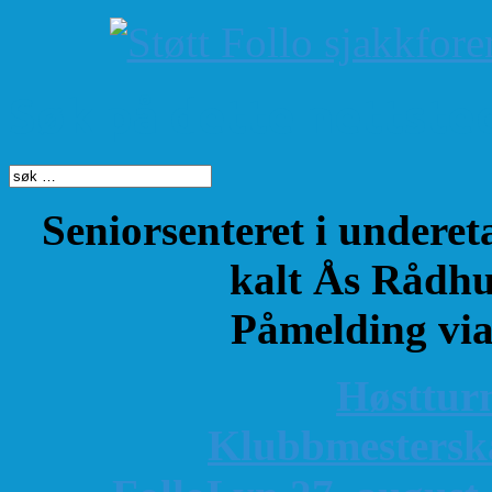
Søk på dette nettste
Seniorsenteret i underet
kalt Ås Rådhu
Påmelding vi
Høsttur
K
lubbmestersk