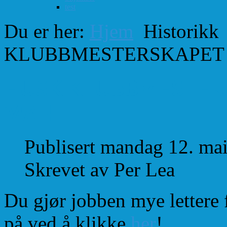
test
Du er her:
Hjem
Historikk
KLUBBMESTERSKAPET I
HUSK KLUBBMESTERS
MAI!
Publisert mandag 12. ma
Skrevet av Per Lea
Du gjør jobben mye lettere 
på ved å klikke
her
!