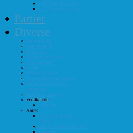
#3 (8. september 2018)
#4 (13. oktober 2018)
Partier
Diverse
Støtteordning
Sjakkrating.no
FIDE-rating
Follo-kombinasjoner
Grasrotandelen
Linker
DVD-er til utlån
Virtuell sjakklubb (lichess)
Førsteplasser i eksterne
turneringer
Hedersbevisninger
Vedlikehold
Logg inn
Annet
Ikke helt som andre
muséer...
Intervju klubbmester 2013
Skjemaer