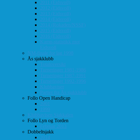
2011 (Eidsvoll)
2012 (Eidsvoll)
2013 (Eidsvoll)
2014 (Eidsvoll)
2014 (Rokaden/NSSF)
2015 (Eidsvoll)
2016 (Eidsvoll)
Kamp-statistikk mot
Eidsvoll
NM-finale for lag 1998
Ås sjakklubb
Totaloversikt
Turneringer 1981-1986
Turneringer 1987-1991
Turneringer 1992-1996
Klubbaviser
Partier fra Ås sjakklubb
Follo Open Handicap
2001
1999
Klubbavisen Sjakkalen
Follo Lyn og Torden
Februar 2013
Dobbeltsjakk
2014