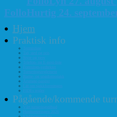
FolloLyn 27. august
FolloHurtig 24. septemb
Hjem
Praktisk info
Terminliste
Tid, sted og pris
Styre og verv
Telefon- og E-post-liste
Forenings-vedtekter
Turneringsreglement
Barne- og ungdomssjakk
Årsmøte-papirer
Litt om sjakkforeningen
FIDEs regler
Pågående/kommende turn
Vårt turneringstilbud
Høstturneringen 2026
Klubbmesterskap