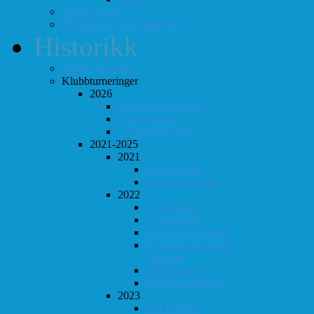
Totaloversikt
ØS-kamper med "Fullt hus"
Historikk
Vinner-oversikt
Klubbturneringer
2026
Klubbmesterskapet
KM Lynsjakk
Lyn/Hurtig våren
2021-2025
2021
Høst-konrad
Høstturneringen
2022
Vår-konrad
Vårturnering
Klubbmesterskapet
Klubbmesterskapet i
Lynsjakk
Høst-konrad
KM i Hurtigsjakk
2023
Vår-konrad