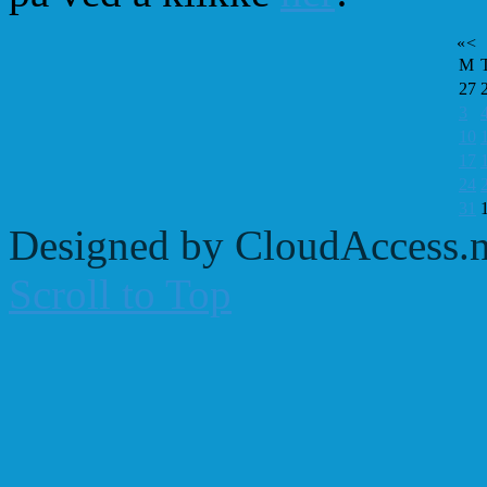
«
<
M
27
3
10
17
24
31
Designed by CloudAccess.n
Scroll to Top