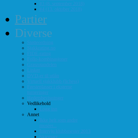
#3 (8. september 2018)
#4 (13. oktober 2018)
Partier
Diverse
Støtteordning
Sjakkrating.no
FIDE-rating
Follo-kombinasjoner
Grasrotandelen
Linker
DVD-er til utlån
Virtuell sjakklubb (lichess)
Førsteplasser i eksterne
turneringer
Hedersbevisninger
Vedlikehold
Logg inn
Annet
Ikke helt som andre
muséer...
Intervju klubbmester 2013
Skjemaer