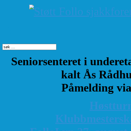
Søk på dette nettste
Seniorsenteret i underet
kalt Ås Rådhu
Påmelding vi
Høsttur
K
lubbmestersk