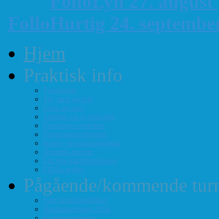
FolloLyn 27. august
FolloHurtig 24. septemb
Hjem
Praktisk info
Terminliste
Tid, sted og pris
Styre og verv
Telefon- og E-post-liste
Forenings-vedtekter
Turneringsreglement
Barne- og ungdomssjakk
Årsmøte-papirer
Litt om sjakkforeningen
FIDEs regler
Pågående/kommende turn
Vårt turneringstilbud
Høstturneringen 2026
Klubbmesterskap