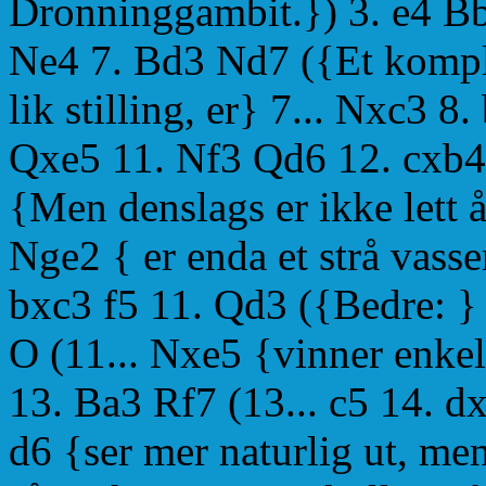
Dronninggambit.}) 3. e4 Bb
Ne4 7. Bd3 Nd7 ({Et komplis
lik stilling, er} 7... Nxc3
Qxe5 11. Nf3 Qd6 12. cxb4
{Men denslags er ikke lett å
Nge2 { er enda et strå vass
bxc3 f5 11. Qd3 ({Bedre: } 
O (11... Nxe5 {vinner enkel
13. Ba3 Rf7 (13... c5 14. 
d6 {ser mer naturlig ut, me