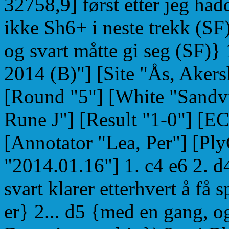
32758,9] først etter jeg hadd
ikke Sh6+ i neste trekk (S
og svart måtte gi seg (SF)
2014 (B)"] [Site "Ås, Aker
[Round "5"] [White "Sandvi
Rune J"] [Result "1-0"] [E
[Annotator "Lea, Per"] [Pl
"2014.01.16"] 1. c4 e6 2. d4
svart klarer etterhvert å få
er} 2... d5 {med en gang, og