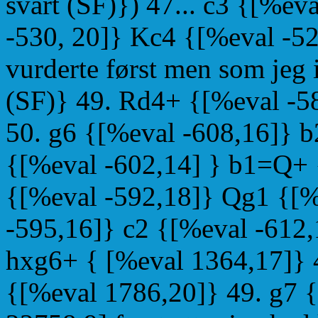
svart (SF)}) 47... c3 {[%e
-530, 20]} Kc4 {[%eval -520
vurderte først men som jeg i
(SF)} 49. Rd4+ {[%eval -5
50. g6 {[%eval -608,16]} b
{[%eval -602,14] } b1=Q+ 
{[%eval -592,18]} Qg1 {[%
-595,16]} c2 {[%eval -612,
hxg6+ { [%eval 1364,17]} 
{[%eval 1786,20]} 49. g7 