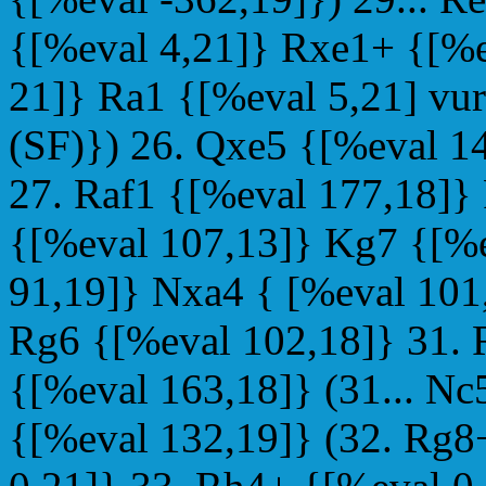
{[%eval 4,21]} Rxe1+ {[%e
21]} Ra1 {[%eval 5,21] vur
(SF)}) 26. Qxe5 {[%eval 1
27. Raf1 {[%eval 177,18]}
{[%eval 107,13]} Kg7 {[%e
91,19]} Nxa4 { [%eval 101
Rg6 {[%eval 102,18]} 31. 
{[%eval 163,18]} (31... Nc
{[%eval 132,19]} (32. Rg8