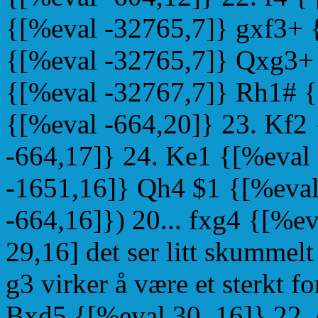
{[%eval -32765,7]} gxf3+ 
{[%eval -32765,7]} Qxg3+ 
{[%eval -32767,7]} Rh1# { 
{[%eval -664,20]} 23. Kf2 
-664,17]} 24. Ke1 {[%eval 
-1651,16]} Qh4 $1 {[%eval
-664,16]}) 20... fxg4 {[%e
29,16] det ser litt skummel
g3 virker å være et sterkt f
Bxd5 {[%eval 30, 16]} 22.