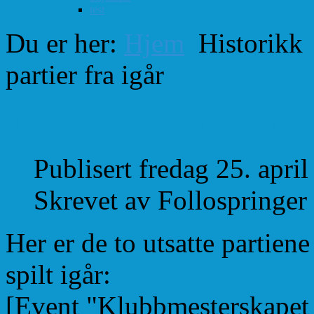
test
Du er her:
Hjem
Historikk
partier fra igår
To utsatte partier fra
Publisert fredag 25. apri
Skrevet av Follospringer
Her er de to utsatte partien
spilt igår:
[Event "Klubbmesterskapet 