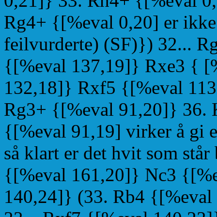
0,21]} 33. Rh4+ {[%eval 0
Rg4+ {[%eval 0,20] er ikke
feilvurderte) (SF)}) 32... 
{[%eval 137,19]} Rxe3 { [
132,18]} Rxf5 {[%eval 113
Rg3+ {[%eval 91,20]} 36. 
{[%eval 91,19] virker å gi et
så klart er det hvit som står
{[%eval 161,20]} Nc3 {[%e
140,24]} (33. Rb4 {[%eval 1