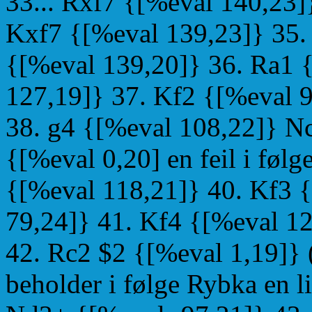
33... Rxf7 {[%eval 140,23]
Kxf7 {[%eval 139,23]} 35.
{[%eval 139,20]} 36. Ra1 
127,19]} 37. Kf2 {[%eval 
38. g4 {[%eval 108,22]} N
{[%eval 0,20] en feil i føl
{[%eval 118,21]} 40. Kf3 
79,24]} 41. Kf4 {[%eval 1
42. Rc2 $2 {[%eval 1,19]} 
beholder i følge Rybka en li