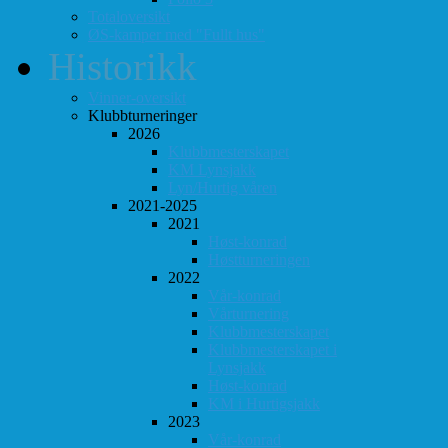
Totaloversikt
ØS-kamper med "Fullt hus"
Historikk
Vinner-oversikt
Klubbturneringer
2026
Klubbmesterskapet
KM Lynsjakk
Lyn/Hurtig våren
2021-2025
2021
Høst-konrad
Høstturneringen
2022
Vår-konrad
Vårturnering
Klubbmesterskapet
Klubbmesterskapet i
Lynsjakk
Høst-konrad
KM i Hurtigsjakk
2023
Vår-konrad