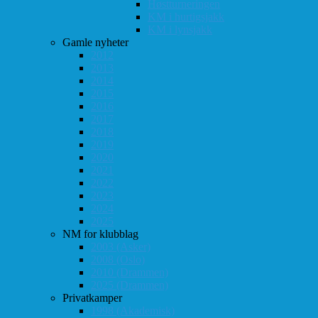
Høstturneringen
KM i hurtigsjakk
KM i lynsjakk
Gamle nyheter
2012
2013
2014
2015
2016
2017
2018
2019
2020
2021
2022
2023
2024
2025
NM for klubblag
2003 (Asker)
2008 (Oslo)
2010 (Drammen)
2025 (Drammen)
Privatkamper
1998 (Akademisk)