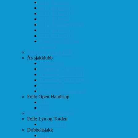
2011 (Eidsvoll)
2012 (Eidsvoll)
2013 (Eidsvoll)
2014 (Eidsvoll)
2014 (Rokaden/NSSF)
2015 (Eidsvoll)
2016 (Eidsvoll)
Kamp-statistikk mot
Eidsvoll
NM-finale for lag 1998
Ås sjakklubb
Totaloversikt
Turneringer 1981-1986
Turneringer 1987-1991
Turneringer 1992-1996
Klubbaviser
Partier fra Ås sjakklubb
Follo Open Handicap
2001
1999
Klubbavisen Sjakkalen
Follo Lyn og Torden
Februar 2013
Dobbeltsjakk
2014