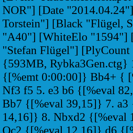
NOR"] [Date "2014.04.24"]
Torstein"] [Black "Flügel, 
"A40"] [WhiteElo "1594"] 
"Stefan Flügel"] [PlyCount
{593MB, Rybka3Gen.ctg} 1.
{[%emt 0:00:00]} Bb4+ { [
Nf3 f5 5. e3 b6 {[%eval 82
Bb7 {[%eval 39,15]} 7. a3
14,16]} 8. Nbxd2 {[%eval 
Qc2 {[%eval 12,16]} d6 {[