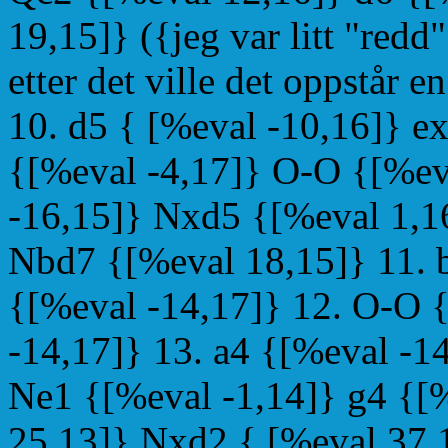
19,15]} ({jeg var litt "redd"
etter det ville det oppstår 
10. d5 { [%eval -10,16]} e
{[%eval -4,17]} O-O {[%eva
-16,15]} Nxd5 {[%eval 1,16
Nbd7 {[%eval 18,15]} 11. 
{[%eval -14,17]} 12. O-O 
-14,17]} 13. a4 {[%eval -1
Ne1 {[%eval -1,14]} g4 {[%
25,13]} Nxd2 { [%eval 37,