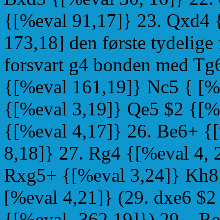
{[%eval 91,17]} 23. Qxd4 
173,18] den første tydelige f
forsvart g4 bonden med Tg6
{[%eval 161,19]} Nc5 { [%
{[%eval 3,19]} Qe5 $2 {[%e
{[%eval 4,17]} 26. Be6+ {
8,18]} 27. Rg4 {[%eval 4, 
Rxg5+ {[%eval 3,24]} Kh8 
[%eval 4,21]} (29. dxe6 $2
{[%eval -362,19]}) 29... R