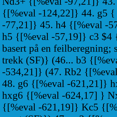
Nd3+ {[%eval -97,21]} 43.
{[%eval -124,22]} 44. g5 {
-77,21]} 45. h4 {[%eval -5
h5 {[%eval -57,19]} c3 $4 
basert på en feilberegning; 
trekk (SF)} (46... b3 {[%e
-534,21]} (47. Rb2 {[%eval
48. g6 {[%eval -621,21]} h
hxg6 {[%eval -624,17] } N
{[%eval -621,19]} Kc5 {[%e