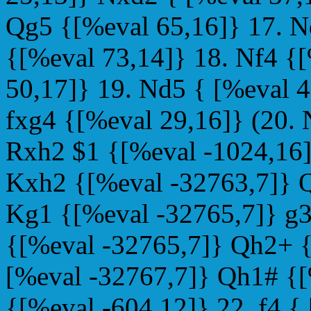
Qg5 {[%eval 65,16]} 17. N
{[%eval 73,14]} 18. Nf4 {
50,17]} 19. Nd5 { [%eval 
fxg4 {[%eval 29,16]} (20. 
Rxh2 $1 {[%eval -1024,16]}
Kxh2 {[%eval -32763,7]} Q
Kg1 {[%eval -32765,7]} g3
{[%eval -32765,7]} Qh2+ {
[%eval -32767,7]} Qh1# {[%
{[%eval -604,12]} 22. f4 {