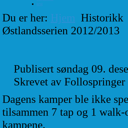
test
Du er her:
Hjem
Historikk
Østlandsserien 2012/2013
Runde 2 i Østlandsse
Publisert søndag 09. de
Skrevet av Follospringer
Dagens kamper ble ikke spes
tilsammen 7 tap og 1 walk-ov
kampene.