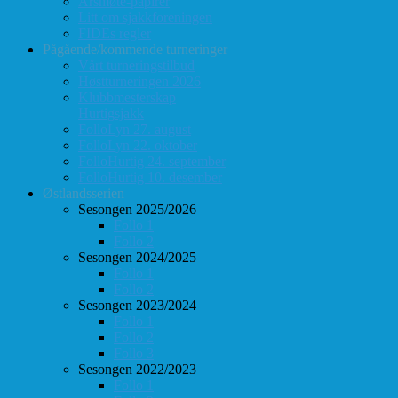
Årsmøte-papirer
Litt om sjakkforeningen
FIDEs regler
Pågående/kommende turneringer
Vårt turneringstilbud
Høstturneringen 2026
Klubbmesterskap
Hurtigsjakk
FolloLyn 27. august
FolloLyn 22. oktober
FolloHurtig 24. september
FolloHurtig 10. desember
Østlandsserien
Sesongen 2025/2026
Follo 1
Follo 2
Sesongen 2024/2025
Follo 1
Follo 2
Sesongen 2023/2024
Follo 1
Follo 2
Follo 3
Sesongen 2022/2023
Follo 1