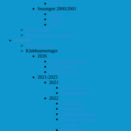
Follo 4
Sesongen 2000/2001
Follo 1
Follo 2
Follo 3
Totaloversikt
ØS-kamper med "Fullt hus"
Historikk
Vinner-oversikt
Klubbturneringer
2026
Klubbmesterskapet
KM Lynsjakk
Lyn/Hurtig våren
2021-2025
2021
Høst-konrad
Høstturneringen
2022
Vår-konrad
Vårturnering
Klubbmesterskapet
Klubbmesterskapet i
Lynsjakk
Høst-konrad