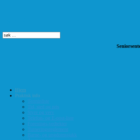
Søk på dette nettstedet
Seniorsente
Hjem
Praktisk info
Terminliste
Tid, sted og pris
Styre og verv
Telefon- og E-post-liste
Forenings-vedtekter
Turneringsreglement
Barne- og ungdomssjakk