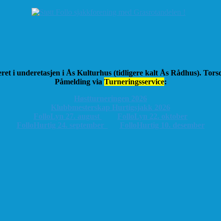
ret i underetasjen i Ås Kulturhus (tidligere kalt Ås Rådhus). Tor
Påmelding via
Turneringsservice
:
Høstturneringen 2026
K
lubbmesterskap Hurtigsjakk 2026
FolloLyn 27. august
FolloLyn 22. oktober
FolloHurtig 24. september
FolloHurtig 10. desember