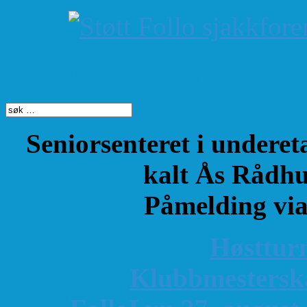
Søk på dette nettste
Seniorsenteret i underet
kalt Ås Rådhu
Påmelding vi
Høsttur
K
lubbmestersk