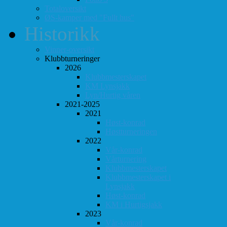
Totaloversikt
ØS-kamper med "Fullt hus"
Historikk
Vinner-oversikt
Klubbturneringer
2026
Klubbmesterskapet
KM Lynsjakk
Lyn/Hurtig våren
2021-2025
2021
Høst-konrad
Høstturneringen
2022
Vår-konrad
Vårturnering
Klubbmesterskapet
Klubbmesterskapet i
Lynsjakk
Høst-konrad
KM i Hurtigsjakk
2023
Vår-konrad