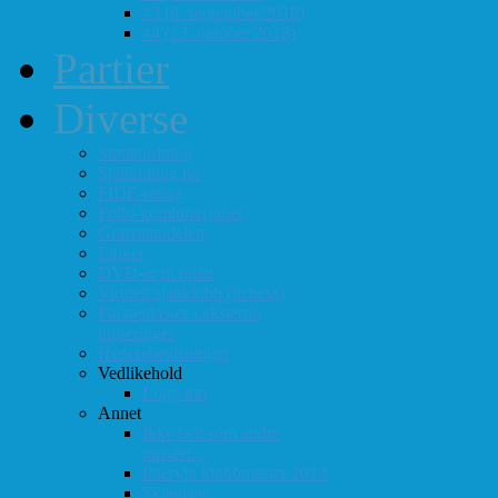
#3 (8. september 2018)
#4 (13. oktober 2018)
Partier
Diverse
Støtteordning
Sjakkrating.no
FIDE-rating
Follo-kombinasjoner
Grasrotandelen
Linker
DVD-er til utlån
Virtuell sjakklubb (lichess)
Førsteplasser i eksterne
turneringer
Hedersbevisninger
Vedlikehold
Logg inn
Annet
Ikke helt som andre
muséer...
Intervju klubbmester 2013
Skjemaer