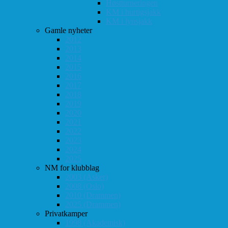
Høstturneringen
KM i hurtigsjakk
KM i lynsjakk
Gamle nyheter
2012
2013
2014
2015
2016
2017
2018
2019
2020
2021
2022
2023
2024
2025
NM for klubblag
2003 (Asker)
2008 (Oslo)
2010 (Drammen)
2025 (Drammen)
Privatkamper
1998 (Akademisk)