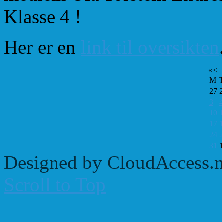
Klasse 4 !
Her er en
link til oversikten
«
<
M
27
3
10
17
24
31
Designed by CloudAccess.n
Scroll to Top