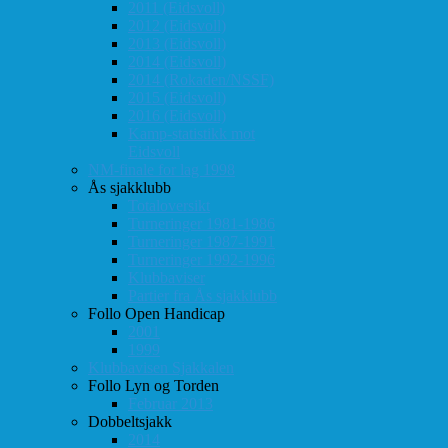
2011 (Eidsvoll)
2012 (Eidsvoll)
2013 (Eidsvoll)
2014 (Eidsvoll)
2014 (Rokaden/NSSF)
2015 (Eidsvoll)
2016 (Eidsvoll)
Kamp-statistikk mot
Eidsvoll
NM-finale for lag 1998
Ås sjakklubb
Totaloversikt
Turneringer 1981-1986
Turneringer 1987-1991
Turneringer 1992-1996
Klubbaviser
Partier fra Ås sjakklubb
Follo Open Handicap
2001
1999
Klubbavisen Sjakkalen
Follo Lyn og Torden
Februar 2013
Dobbeltsjakk
2014