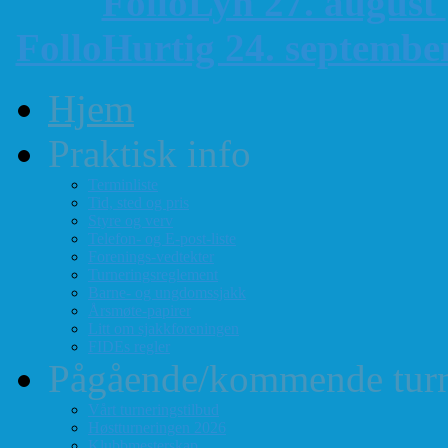
FolloLyn 27. august
FolloHurtig 24. septemb
Hjem
Praktisk info
Terminliste
Tid, sted og pris
Styre og verv
Telefon- og E-post-liste
Forenings-vedtekter
Turneringsreglement
Barne- og ungdomssjakk
Årsmøte-papirer
Litt om sjakkforeningen
FIDEs regler
Pågående/kommende turn
Vårt turneringstilbud
Høstturneringen 2026
Klubbmesterskap