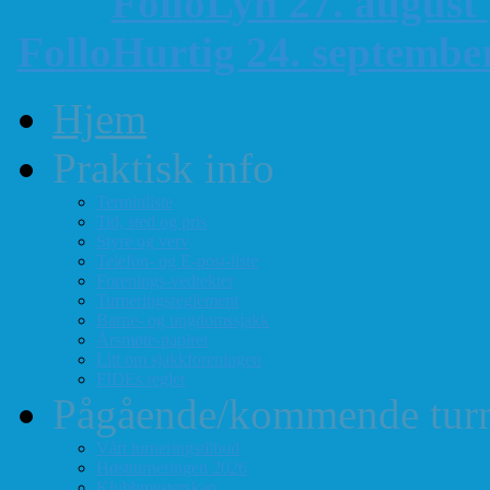
FolloLyn 27. august
FolloHurtig 24. septemb
Hjem
Praktisk info
Terminliste
Tid, sted og pris
Styre og verv
Telefon- og E-post-liste
Forenings-vedtekter
Turneringsreglement
Barne- og ungdomssjakk
Årsmøte-papirer
Litt om sjakkforeningen
FIDEs regler
Pågående/kommende turn
Vårt turneringstilbud
Høstturneringen 2026
Klubbmesterskap