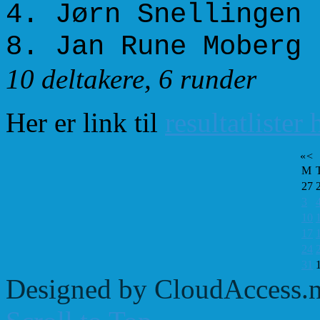
4. Jørn Snellingen
8. Jan Rune Moberg
10 deltakere, 6 runder
Her er link til
resultatlister
«
<
M
27
3
10
17
24
31
Designed by CloudAccess.n