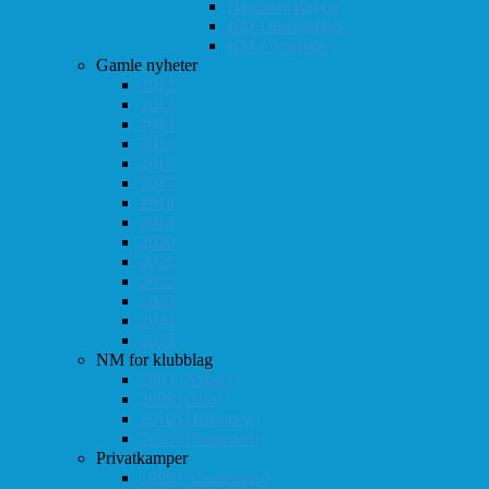
Høstturneringen
KM i hurtigsjakk
KM i lynsjakk
Gamle nyheter
2012
2013
2014
2015
2016
2017
2018
2019
2020
2021
2022
2023
2024
2025
NM for klubblag
2003 (Asker)
2008 (Oslo)
2010 (Drammen)
2025 (Drammen)
Privatkamper
1998 (Akademisk)