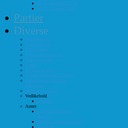
#3 (8. september 2018)
#4 (13. oktober 2018)
Partier
Diverse
Støtteordning
Sjakkrating.no
FIDE-rating
Follo-kombinasjoner
Grasrotandelen
Linker
DVD-er til utlån
Virtuell sjakklubb (lichess)
Førsteplasser i eksterne
turneringer
Hedersbevisninger
Vedlikehold
Logg inn
Annet
Ikke helt som andre
muséer...
Intervju klubbmester 2013
Skjemaer