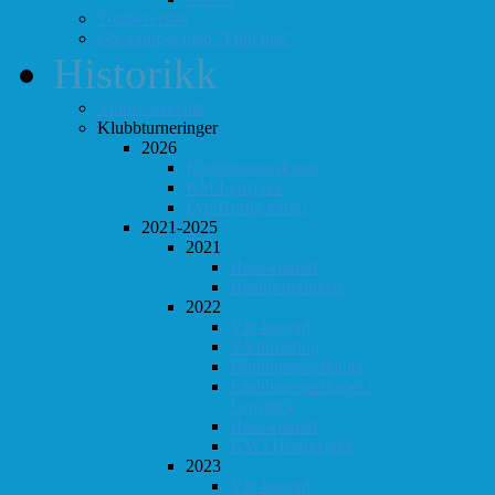
Totaloversikt
ØS-kamper med "Fullt hus"
Historikk
Vinner-oversikt
Klubbturneringer
2026
Klubbmesterskapet
KM Lynsjakk
Lyn/Hurtig våren
2021-2025
2021
Høst-konrad
Høstturneringen
2022
Vår-konrad
Vårturnering
Klubbmesterskapet
Klubbmesterskapet i
Lynsjakk
Høst-konrad
KM i Hurtigsjakk
2023
Vår-konrad