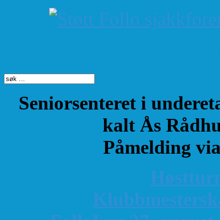
Søk på dette nettste
Seniorsenteret i underet
kalt Ås Rådhu
Påmelding vi
Høsttur
K
lubbmestersk