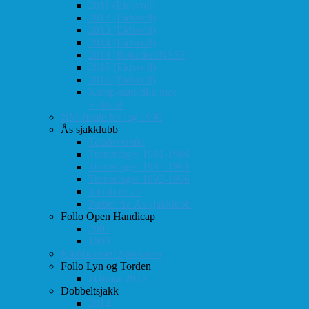
2011 (Eidsvoll)
2012 (Eidsvoll)
2013 (Eidsvoll)
2014 (Eidsvoll)
2014 (Rokaden/NSSF)
2015 (Eidsvoll)
2016 (Eidsvoll)
Kamp-statistikk mot
Eidsvoll
NM-finale for lag 1998
Ås sjakklubb
Totaloversikt
Turneringer 1981-1986
Turneringer 1987-1991
Turneringer 1992-1996
Klubbaviser
Partier fra Ås sjakklubb
Follo Open Handicap
2001
1999
Klubbavisen Sjakkalen
Follo Lyn og Torden
Februar 2013
Dobbeltsjakk
2014