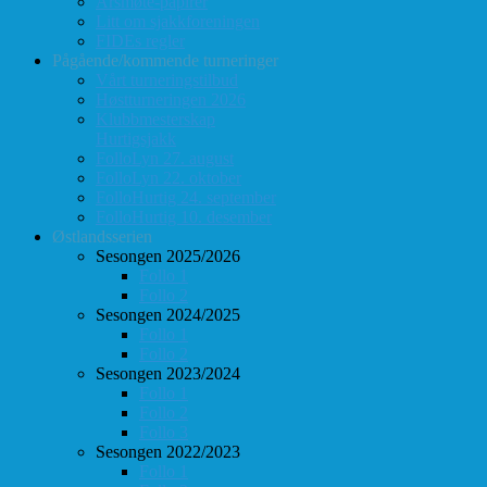
Årsmøte-papirer
Litt om sjakkforeningen
FIDEs regler
Pågående/kommende turneringer
Vårt turneringstilbud
Høstturneringen 2026
Klubbmesterskap
Hurtigsjakk
FolloLyn 27. august
FolloLyn 22. oktober
FolloHurtig 24. september
FolloHurtig 10. desember
Østlandsserien
Sesongen 2025/2026
Follo 1
Follo 2
Sesongen 2024/2025
Follo 1
Follo 2
Sesongen 2023/2024
Follo 1
Follo 2
Follo 3
Sesongen 2022/2023
Follo 1