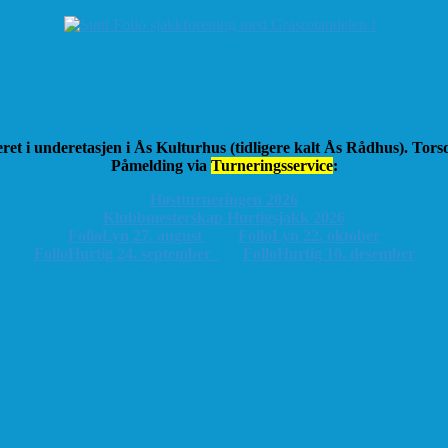
ret i underetasjen i Ås Kulturhus (tidligere kalt Ås Rådhus). Tor
Påmelding via
Turneringsservice
:
Høstturneringen 2026
K
lubbmesterskap Hurtigsjakk 2026
FolloLyn 27. august
FolloLyn 22. oktober
FolloHurtig 24. september
FolloHurtig 10. desember