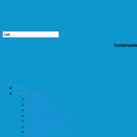
Søk på dette nettstedet
Seniorsente
Hjem
Praktisk info
Terminliste
Tid, sted og pris
Styre og verv
Telefon- og E-post-liste
Forenings-vedtekter
Turneringsreglement
Barne- og ungdomssjakk