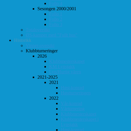
Follo 4
Sesongen 2000/2001
Follo 1
Follo 2
Follo 3
Totaloversikt
ØS-kamper med "Fullt hus"
Historikk
Vinner-oversikt
Klubbturneringer
2026
Klubbmesterskapet
KM Lynsjakk
Lyn/Hurtig våren
2021-2025
2021
Høst-konrad
Høstturneringen
2022
Vår-konrad
Vårturnering
Klubbmesterskapet
Klubbmesterskapet i
Lynsjakk
Høst-konrad