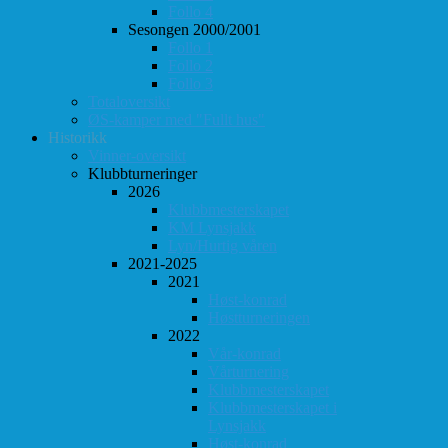
Follo 4
Sesongen 2000/2001
Follo 1
Follo 2
Follo 3
Totaloversikt
ØS-kamper med "Fullt hus"
Historikk
Vinner-oversikt
Klubbturneringer
2026
Klubbmesterskapet
KM Lynsjakk
Lyn/Hurtig våren
2021-2025
2021
Høst-konrad
Høstturneringen
2022
Vår-konrad
Vårturnering
Klubbmesterskapet
Klubbmesterskapet i
Lynsjakk
Høst-konrad