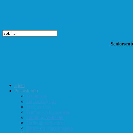
Søk på dette nettstedet
Seniorsente
Hjem
Praktisk info
Terminliste
Tid, sted og pris
Styre og verv
Telefon- og E-post-liste
Forenings-vedtekter
Turneringsreglement
Barne- og ungdomssjakk