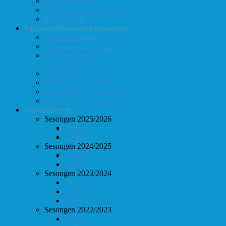
Årsmøte-papirer
Litt om sjakkforeningen
FIDEs regler
Pågående/kommende turneringer
Vårt turneringstilbud
Høstturneringen 2026
Klubbmesterskap
Hurtigsjakk
FolloLyn 27. august
FolloLyn 22. oktober
FolloHurtig 24. september
FolloHurtig 10. desember
Østlandsserien
Sesongen 2025/2026
Follo 1
Follo 2
Sesongen 2024/2025
Follo 1
Follo 2
Sesongen 2023/2024
Follo 1
Follo 2
Follo 3
Sesongen 2022/2023
Follo 1