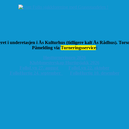
ret i underetasjen i Ås Kulturhus (tidligere kalt Ås Rådhus). Tor
Påmelding via
Turneringsservice
:
Høstturneringen 2026
K
lubbmesterskap Hurtigsjakk 2026
FolloLyn 27. august
FolloLyn 22. oktober
FolloHurtig 24. september
FolloHurtig 10. desember