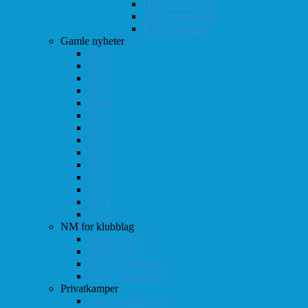
Høstturneringen
KM i hurtigsjakk
KM i lynsjakk
Gamle nyheter
2012
2013
2014
2015
2016
2017
2018
2019
2020
2021
2022
2023
2024
2025
NM for klubblag
2003 (Asker)
2008 (Oslo)
2010 (Drammen)
2025 (Drammen)
Privatkamper
1998 (Akademisk)