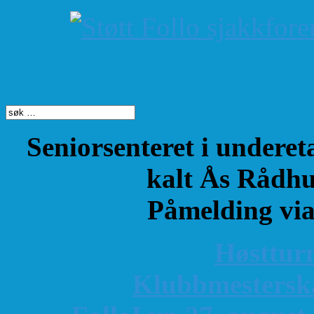
Søk på dette nettste
Seniorsenteret i underet
kalt Ås Rådhu
Påmelding vi
Høsttur
K
lubbmestersk