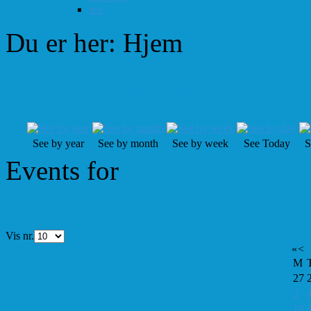
test
Du er her:
Hjem
Events Calendar
See by year
See by month
See by week
See Today
S
Events for
Vis nr.
«
<
M
27
3
10