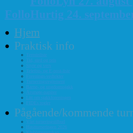
FolloLyn 27. august
FolloHurtig 24. septemb
Hjem
Praktisk info
Terminliste
Tid, sted og pris
Styre og verv
Telefon- og E-post-liste
Forenings-vedtekter
Turneringsreglement
Barne- og ungdomssjakk
Årsmøte-papirer
Litt om sjakkforeningen
FIDEs regler
Pågående/kommende turn
Vårt turneringstilbud
Høstturneringen 2026
Klubbmesterskap