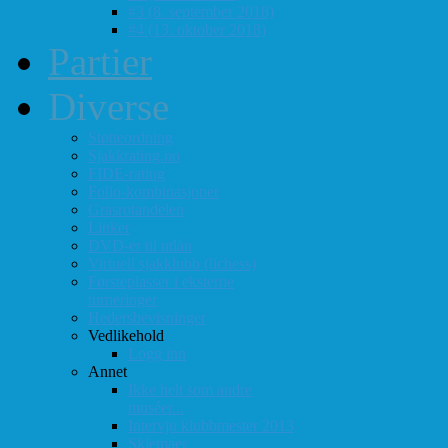
#3 (8. september 2018)
#4 (13. oktober 2018)
Partier
Diverse
Støtteordning
Sjakkrating.no
FIDE-rating
Follo-kombinasjoner
Grasrotandelen
Linker
DVD-er til utlån
Virtuell sjakklubb (lichess)
Førsteplasser i eksterne
turneringer
Hedersbevisninger
Vedlikehold
Logg inn
Annet
Ikke helt som andre
muséer...
Intervju klubbmester 2013
Skjemaer