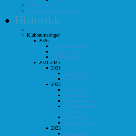
Totaloversikt
ØS-kamper med "Fullt hus"
Historikk
Vinner-oversikt
Klubbturneringer
2026
Klubbmesterskapet
KM Lynsjakk
Lyn/Hurtig våren
2021-2025
2021
Høst-konrad
Høstturneringen
2022
Vår-konrad
Vårturnering
Klubbmesterskapet
Klubbmesterskapet i
Lynsjakk
Høst-konrad
KM i Hurtigsjakk
2023
Vår-konrad