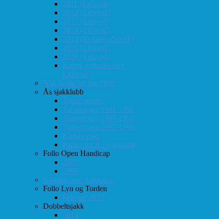
2011 (Eidsvoll)
2012 (Eidsvoll)
2013 (Eidsvoll)
2014 (Eidsvoll)
2014 (Rokaden/NSSF)
2015 (Eidsvoll)
2016 (Eidsvoll)
Kamp-statistikk mot
Eidsvoll
NM-finale for lag 1998
Ås sjakklubb
Totaloversikt
Turneringer 1981-1986
Turneringer 1987-1991
Turneringer 1992-1996
Klubbaviser
Partier fra Ås sjakklubb
Follo Open Handicap
2001
1999
Klubbavisen Sjakkalen
Follo Lyn og Torden
Februar 2013
Dobbeltsjakk
2014