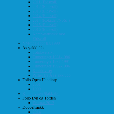
2011 (Eidsvoll)
2012 (Eidsvoll)
2013 (Eidsvoll)
2014 (Eidsvoll)
2014 (Rokaden/NSSF)
2015 (Eidsvoll)
2016 (Eidsvoll)
Kamp-statistikk mot
Eidsvoll
NM-finale for lag 1998
Ås sjakklubb
Totaloversikt
Turneringer 1981-1986
Turneringer 1987-1991
Turneringer 1992-1996
Klubbaviser
Partier fra Ås sjakklubb
Follo Open Handicap
2001
1999
Klubbavisen Sjakkalen
Follo Lyn og Torden
Februar 2013
Dobbeltsjakk
2014