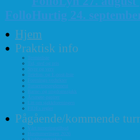
FolloLyn 27. august
FolloHurtig 24. septemb
Hjem
Praktisk info
Terminliste
Tid, sted og pris
Styre og verv
Telefon- og E-post-liste
Forenings-vedtekter
Turneringsreglement
Barne- og ungdomssjakk
Årsmøte-papirer
Litt om sjakkforeningen
FIDEs regler
Pågående/kommende turn
Vårt turneringstilbud
Høstturneringen 2026
Klubbmesterskap