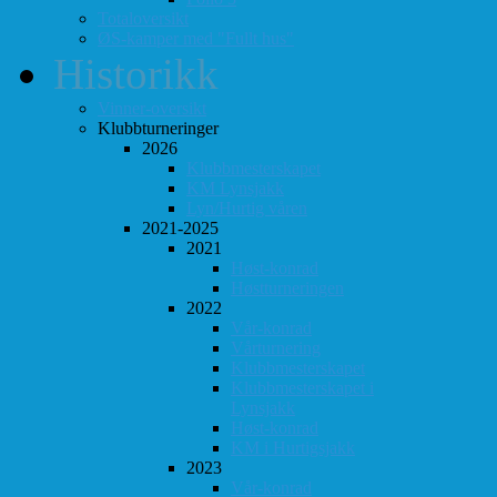
Totaloversikt
ØS-kamper med "Fullt hus"
Historikk
Vinner-oversikt
Klubbturneringer
2026
Klubbmesterskapet
KM Lynsjakk
Lyn/Hurtig våren
2021-2025
2021
Høst-konrad
Høstturneringen
2022
Vår-konrad
Vårturnering
Klubbmesterskapet
Klubbmesterskapet i
Lynsjakk
Høst-konrad
KM i Hurtigsjakk
2023
Vår-konrad