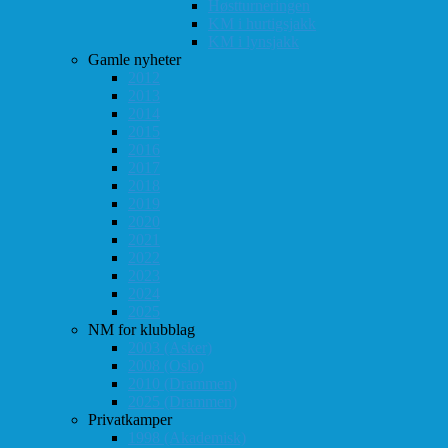
Høstturneringen
KM i hurtigsjakk
KM i lynsjakk
Gamle nyheter
2012
2013
2014
2015
2016
2017
2018
2019
2020
2021
2022
2023
2024
2025
NM for klubblag
2003 (Asker)
2008 (Oslo)
2010 (Drammen)
2025 (Drammen)
Privatkamper
1998 (Akademisk)