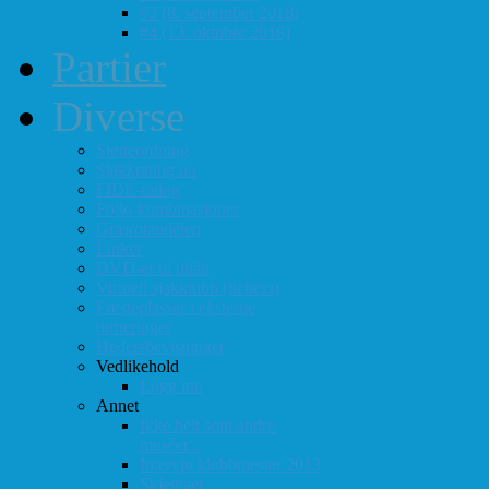
#3 (8. september 2018)
#4 (13. oktober 2018)
Partier
Diverse
Støtteordning
Sjakkrating.no
FIDE-rating
Follo-kombinasjoner
Grasrotandelen
Linker
DVD-er til utlån
Virtuell sjakklubb (lichess)
Førsteplasser i eksterne
turneringer
Hedersbevisninger
Vedlikehold
Logg inn
Annet
Ikke helt som andre
muséer...
Intervju klubbmester 2013
Skjemaer