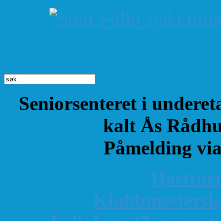
Søk på dette nettste
Seniorsenteret i underet
kalt Ås Rådhu
Påmelding vi
Høsttur
K
lubbmestersk