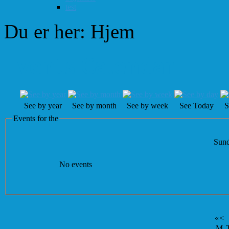
test
Du er her:
Hjem
Events Calendar
See by year
See by month
See by week
See Today
S
Events for the
Sund
No events
«
<
M