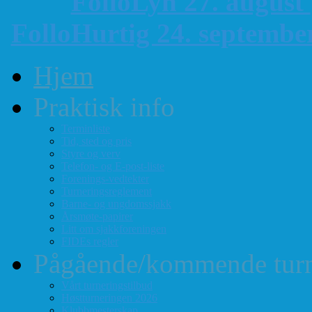
FolloLyn 27. august
FolloHurtig 24. septemb
Hjem
Praktisk info
Terminliste
Tid, sted og pris
Styre og verv
Telefon- og E-post-liste
Forenings-vedtekter
Turneringsreglement
Barne- og ungdomssjakk
Årsmøte-papirer
Litt om sjakkforeningen
FIDEs regler
Pågående/kommende turn
Vårt turneringstilbud
Høstturneringen 2026
Klubbmesterskap