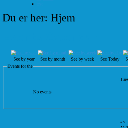
test
Du er her:
Hjem
Events Calendar
See by year
See by month
See by week
See Today
S
Events for the
Tues
No events
«
<
M