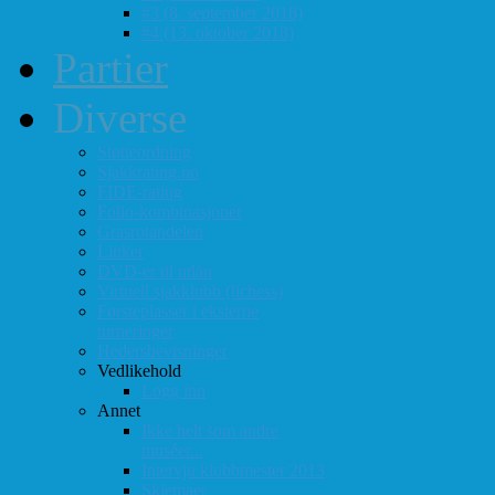
#3 (8. september 2018)
#4 (13. oktober 2018)
Partier
Diverse
Støtteordning
Sjakkrating.no
FIDE-rating
Follo-kombinasjoner
Grasrotandelen
Linker
DVD-er til utlån
Virtuell sjakklubb (lichess)
Førsteplasser i eksterne
turneringer
Hedersbevisninger
Vedlikehold
Logg inn
Annet
Ikke helt som andre
muséer...
Intervju klubbmester 2013
Skjemaer