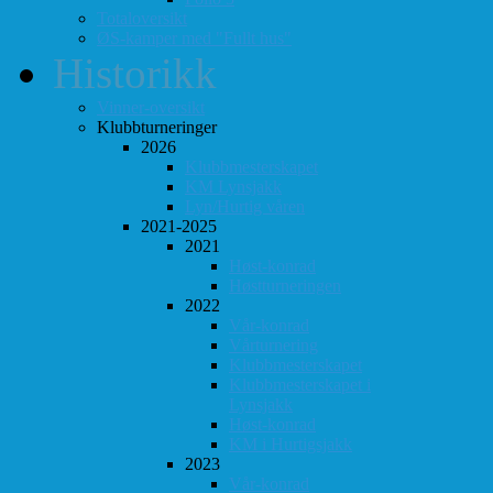
Totaloversikt
ØS-kamper med "Fullt hus"
Historikk
Vinner-oversikt
Klubbturneringer
2026
Klubbmesterskapet
KM Lynsjakk
Lyn/Hurtig våren
2021-2025
2021
Høst-konrad
Høstturneringen
2022
Vår-konrad
Vårturnering
Klubbmesterskapet
Klubbmesterskapet i
Lynsjakk
Høst-konrad
KM i Hurtigsjakk
2023
Vår-konrad