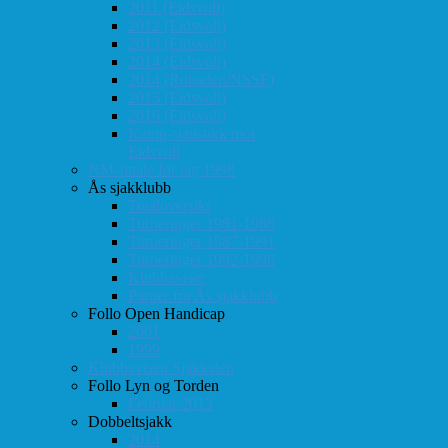
2011 (Eidsvoll)
2012 (Eidsvoll)
2013 (Eidsvoll)
2014 (Eidsvoll)
2014 (Rokaden/NSSF)
2015 (Eidsvoll)
2016 (Eidsvoll)
Kamp-statistikk mot
Eidsvoll
NM-finale for lag 1998
Ås sjakklubb
Totaloversikt
Turneringer 1981-1986
Turneringer 1987-1991
Turneringer 1992-1996
Klubbaviser
Partier fra Ås sjakklubb
Follo Open Handicap
2001
1999
Klubbavisen Sjakkalen
Follo Lyn og Torden
Februar 2013
Dobbeltsjakk
2014