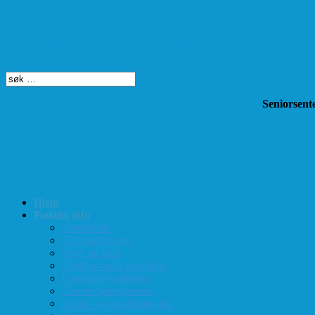
Søk på dette nettstedet
Seniorsente
Hjem
Praktisk info
Terminliste
Tid, sted og pris
Styre og verv
Telefon- og E-post-liste
Forenings-vedtekter
Turneringsreglement
Barne- og ungdomssjakk