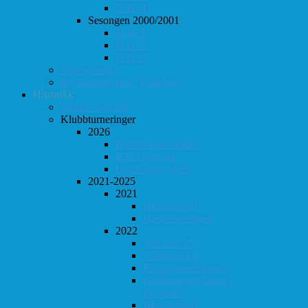
Follo 4
Sesongen 2000/2001
Follo 1
Follo 2
Follo 3
Totaloversikt
ØS-kamper med "Fullt hus"
Historikk
Vinner-oversikt
Klubbturneringer
2026
Klubbmesterskapet
KM Lynsjakk
Lyn/Hurtig våren
2021-2025
2021
Høst-konrad
Høstturneringen
2022
Vår-konrad
Vårturnering
Klubbmesterskapet
Klubbmesterskapet i
Lynsjakk
Høst-konrad