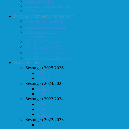
Årsmøte-papirer
Litt om sjakkforeningen
FIDEs regler
Pågående/kommende turneringer
Vårt turneringstilbud
Høstturneringen 2026
Klubbmesterskap
Hurtigsjakk
FolloLyn 27. august
FolloLyn 22. oktober
FolloHurtig 24. september
FolloHurtig 10. desember
Østlandsserien
Sesongen 2025/2026
Follo 1
Follo 2
Sesongen 2024/2025
Follo 1
Follo 2
Sesongen 2023/2024
Follo 1
Follo 2
Follo 3
Sesongen 2022/2023
Follo 1