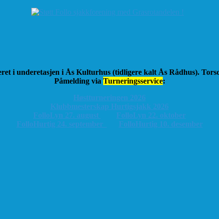
ret i underetasjen i Ås Kulturhus (tidligere kalt Ås Rådhus). Tor
Påmelding via
Turneringsservice
:
Høstturneringen 2026
K
lubbmesterskap Hurtigsjakk 2026
FolloLyn 27. august
FolloLyn 22. oktober
FolloHurtig 24. september
FolloHurtig 10. desember